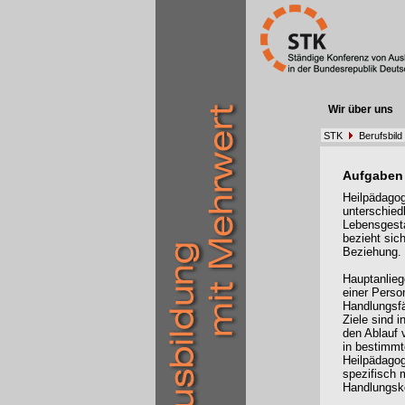
Wir über uns
STK
Berufsbild
Aufgaben
Heilpädagoge
unterschied
Lebensgesta
bezieht sic
Beziehu
Hauptanlieg
einer Perso
Handlungsfä
Ziele sind i
den Ablauf 
in bestimmt
Heilpädagog
spezifisch 
Handlungsk