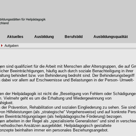
Aktuelles
Ausbildung
Berufsbild
Ausbildungsqualität
Aufgaben
n sind qualifiziert für die Arbeit mit Menschen aller Altersgruppen, die auf G
licher Beeinträchtigungen, häufig auch durch soziale Benachteiligung in ihrer
ltung behindert bzw. von Behinderung bedroht sind. Der Behinderungsbegriff
h dabei vor allem auf Erschwernisse und Belastungen in der Person- Umwelt-
ng.
en der Heilpädagogik ist nicht die „Beseitigung von Fehlern oder Schädigunge
n. Vielmehr geht es um die Erhaltung und Wiedergewinnung von
higkeit.
n der Prävention, Rehabilitation und sozialen Eingliederung zu sehen. Sie sind
von Hilfeleistungen (als „strategische“ Vorgehensweise) und auf konkrete Per
en Beeinträchtigungslagen (als heilpädagogische Förderung) bezogen.
en arbeiten in der Regel als „spezialisierte Generalisten“ und sind in verschi
methodischen Ansätzen ausgebildet. Heilpädagogisch gestaltete
onzepte beinhalten immer ein personales Beziehungsangebot.