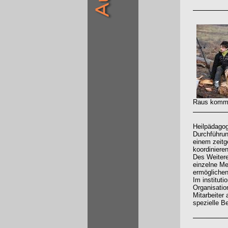
Raus kommen
Heilpädagog
Durchführun
einem zeit
koordiniere
Des Weitere
einzelne Me
ermöglichen
Im institut
Organisatio
Mitarbeiter
spezielle B