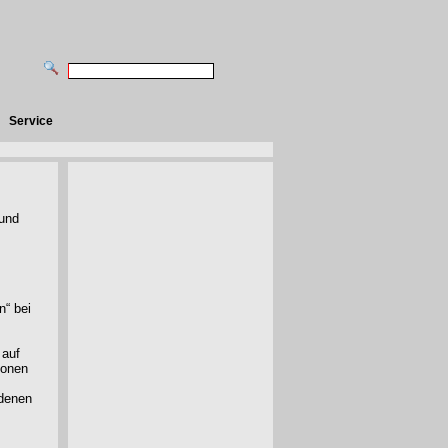
Service
rund
n“ bei
 auf
sonen
edenen