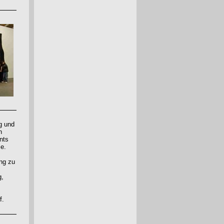
g und
n
nts
me.
ung zu
g,
f.