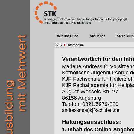
Wir über uns
Aktuelles
Ausbildun
STK
Impressum
Verantwortlich für den Inha
Marlene Andress (1.Vorsitzen
Katholische Jugendfürsorge d
KJF Fachschule für Heilerzieh
KJF Fachakademie für Heilpä
August-Wessels-Str. 27
86156 Augsburg
Telefon: 0821/5979-220
andressm(at)kjf-schulen.de
Haftungsausschluss:
1. Inhalt des Online-Angebo