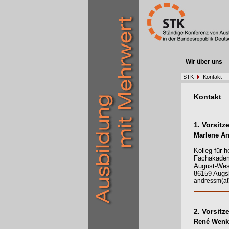
Wir über uns
STK
Kontakt
Kontakt
1. Vorsitz
Marlene A
Kolleg für 
Fachakadem
August-Wess
86159 Augs
andressm(at)
2. Vorsitz
René Wenk