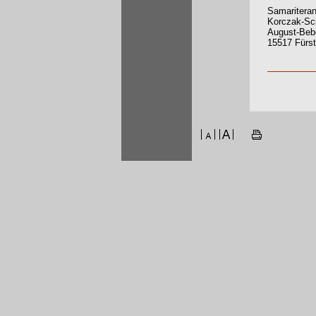
Samariteran
Korczak-Sc
August-Bebe
15517 Fürs