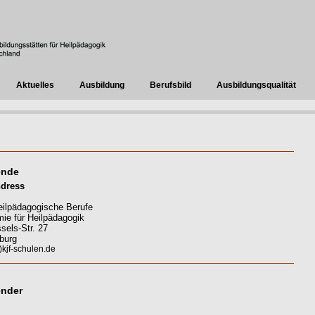
Aktuelles
Ausbildung
Berufsbild
Ausbildungsqualität
ende
ndress
heilpädagogische Berufe
ie für Heilpädagogik
els-Str. 27
burg
kjf-schulen.de
ender