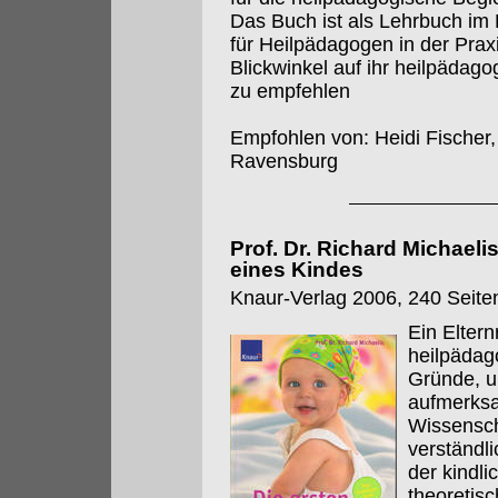
Das Buch ist als Lehrbuch i
für Heilpädagogen in der Praxi
Blickwinkel auf ihr heilpädago
zu empfehlen
Empfohlen von: Heidi Fischer,
Ravensburg
Prof. Dr. Richard Michaeli
eines Kindes
Knaur-Verlag 2006, 240 Seiten
Ein Elter
heilpädag
Gründe, u
aufmerks
Wissenscha
verständl
der kindl
theoretis