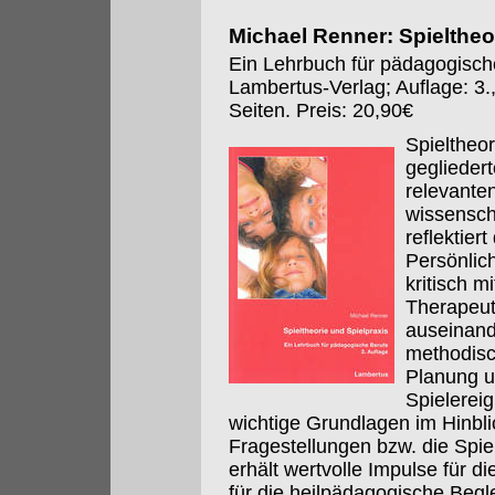
Michael Renner: Spieltheo
Ein Lehrbuch für pädagogisch
Lambertus-Verlag; Auflage: 3.
Seiten. Preis: 20,90€
Spieltheor
geglieder
relevante
wissenscha
reflektier
Persönlich
kritisch m
Therapeut
auseinand
methodisc
Planung u
Spielereig
wichtige Grundlagen im Hinbli
Fragestellungen bzw. die Spie
erhält wertvolle Impulse für d
für die heilpädagogische Begle