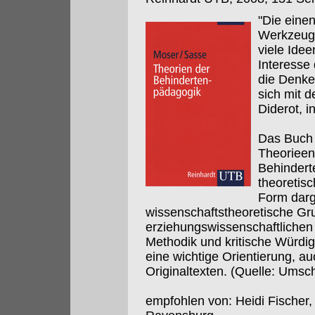
"Die einen
Werkzeuge
viele Ide
Interesse
die Denke
sich mit 
Diderot, i
Das Buch l
Theorieen
Behindert
theoretisc
Form darge
wissenschaftstheoretische Gr
erziehungswissenschaftlichen
Methodik und kritische Würdi
eine wichtige Orientierung, a
Originaltexten. (Quelle: Umsch
empfohlen von: Heidi Fischer,