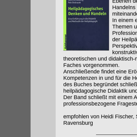
Ebenen d
Handelns 
miteinande
In einem e
Themen un
Profession
der Heilpä
Perspekti
konstrukti
theoretischen und didaktisc
Faches vorgenommen.
Anschließende findet eine Er
Kompetenzen in und für die He
des Buches begründet schließ
heilpädagogische Didaktik un
Der Band schließt mit einem A
professionsbezogene Frageste
empfohlen von Heidi Fischer, 
Ravensburg