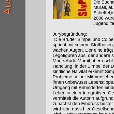
Die Buch
Murail, a
Scheffel,i
2008 wurd
Jugendlit
Jurybegründung:
"Die Brüder Simpel und Colbert
spricht mit seinem Stoffhasen
wachen Augen. Der eine trägt
Legofiguren aus, der andere 
Marie-Aude Murail überrascht 
Handlung, in der Simpel der D
kindliche Naivität erkennt Sim
Probleme seiner Mitmenschen. 
ihnen unbewusst Lebenstipps. 
Umgang mit Behinderten eindri
Leben in einer integrativen Ge
vermittelt die Autorin aufgrund
zunächst den Eindruck bester 
wird klar, dass hier Gesellsch