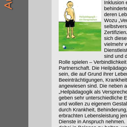
Inklusion 
behindert
deren Leb
Wozu „Ver
selbstvers
Zertifizie
sich dies
vielmehr 
Dienstlei
sind und 
Rolle spielen – Verbindlichkei
Partnerschaft. Die Heilpädagog
sein, die auf Grund ihrer Le
Beeinträchtigungen, Krankheit
angewiesen sind. Die neben 
„Heilpädagogik als Verspreche
geben sehr unterschiedliche E
und wollen zu eigenem Gesta
durch Krankheit, Behinderung,
erbrachten Lebensleistung je
Dienste in Anspruch nehmen. 