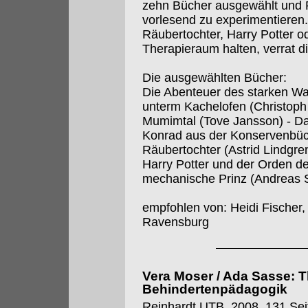
zehn Bücher ausgewählt und 
vorlesend zu experimentiere
Räubertochter, Harry Potter 
Therapieraum halten, verrat d
Die ausgewählten Bücher:
Die Abenteuer des starken Wan
unterm Kachelofen (Christoph
Mumimtal (Tove Jansson) - Das 
Konrad aus der Konservenbüch
Räubertochter (Astrid Lindgr
Harry Potter und der Orden d
mechanische Prinz (Andreas St
empfohlen von: Heidi Fischer,
Ravensburg
Vera Moser / Ada Sasse: T
Behindertenpädagogik
Reinhardt UTB, 2008, 131 Sei