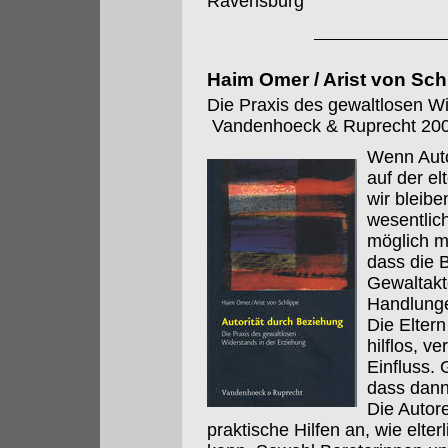
Ravensburg
Haim Omer / Arist von Sch
Die Praxis des gewaltlosen Wi
Vandenhoeck & Ruprecht 200
Wenn Autor
auf der el
wir bleibe
wesentlic
möglich m
dass die 
Gewaltakt
Handlunge
Die Eltern
hilflos, v
Einfluss. 
dass dann
Die Autore
praktische Hilfen an, wie elte