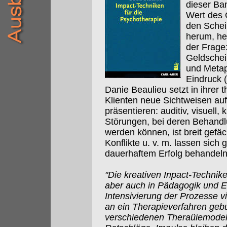
dieser Ban
Wert des 
den Schein
herum, heb
der Frage:
Geldschei
und Metap
Eindruck (
Danie Beaulieu setzt in ihrer 
Klienten neue Sichtweisen au
präsentieren: auditiv, visuell
Störungen, bei deren Behandl
werden können, ist breit gefä
Konflikte u. v. m. lassen sich
dauerhaftem Erfolg behandel
"Die kreativen Inpact-Technike
aber auch in Pädagogik und E
Intensivierung der Prozesse vi
an ein Therapieverfahren geb
verschiedenen Theraüiemodel