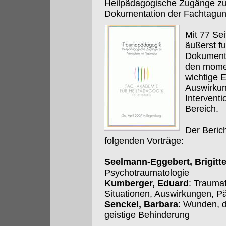
Heilpädagogische Zugänge z
Dokumentation der Fachtagu
Mit 77 Se
äußerst fu
Dokumenta
den mome
wichtige 
Auswirkun
Intervent
Bereich.
Der Beric
folgenden Vorträge:
Seelmann-Eggebert, Brigitt
Psychotraumatologie
Kumberger, Eduard
: Trauma
Situationen, Auswirkungen, 
Senckel, Barbara
: Wunden, di
geistige Behinderung