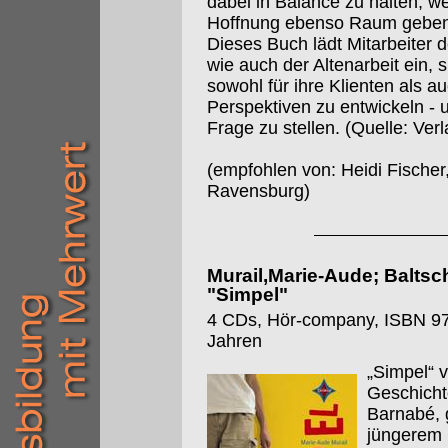
dabei in Balance zu halten, w
Hoffnung ebenso Raum geben
Dieses Buch lädt Mitarbeiter d
wie auch der Altenarbeit ein, s
sowohl für ihre Klienten als au
Perspektiven zu entwickeln -
Frage zu stellen. (Quelle: Verl
(empfohlen von: Heidi Fischer
Ravensburg)
Murail,Marie-Aude; Baltsch
"Simpel"
4 CDs, Hör-company, ISBN 97
Jahren
„Simpel“ 
Geschicht
Barnabé, 
jüngerem 