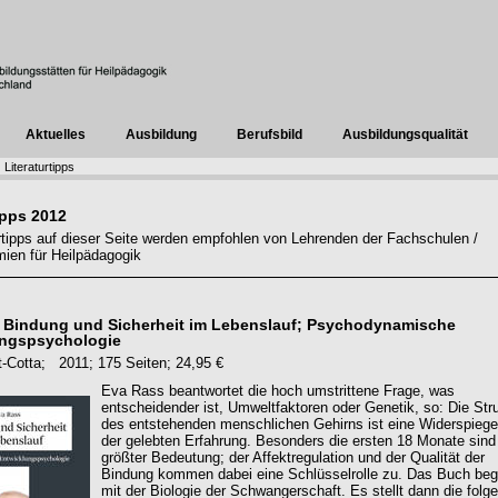
Aktuelles
Ausbildung
Berufsbild
Ausbildungsqualität
Literaturtipps
ipps 2012
urtipps auf dieser Seite werden empfohlen von Lehrenden der Fachschulen /
ien für Heilpädagogik
 Bindung und Sicherheit im Lebenslauf; Psychodynamische
ungspsychologie
tt-Cotta; 2011; 175 Seiten; 24,95 €
Eva Rass beantwortet die hoch umstrittene Frage, was
entscheidender ist, Umweltfaktoren oder Genetik, so: Die Str
des entstehenden menschlichen Gehirns ist eine Widerspiege
der gelebten Erfahrung. Besonders die ersten 18 Monate sind
größter Bedeutung; der Affektregulation und der Qualität der
Bindung kommen dabei eine Schlüsselrolle zu. Das Buch beg
mit der Biologie der Schwangerschaft. Es stellt dann die folg