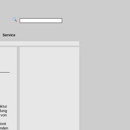
Service
uktur
lung
 von
innt
enden