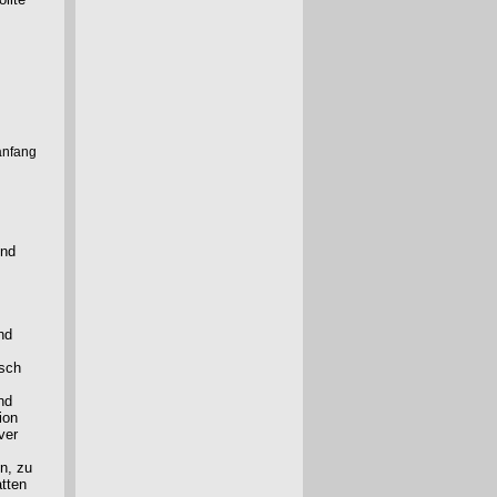
anfang
end
nd
isch
nd
ion
ver
n, zu
tten