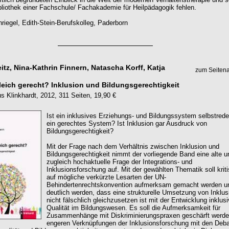
ibliothek einer Fachschule/ Fachakademie für Heilpädagogik fehlen.
riegel, Edith-Stein-Berufskolleg, Paderborn
tz, Nina-Kathrin Finnern, Natascha Korff, Katja
zum Seiten
gleich gerecht? Inklusion und Bildungsgerechtigkeit
us Klinkhardt, 2012, 311 Seiten, 19,90 €
Ist ein inklusives Erziehungs- und Bildungssystem selbstred
ein gerechtes System? Ist Inklusion gar Ausdruck von
Bildungsgerechtigkeit?
Mit der Frage nach dem Verhältnis zwischen Inklusion und
Bildungsgerechtigkeit nimmt der vorliegende Band eine alte u
zugleich hochaktuelle Frage der Integrations- und
Inklusionsforschung auf. Mit der gewählten Thematik soll krit
auf mögliche verkürzte Lesarten der UN-
Behindertenrechtskonvention aufmerksam gemacht werden u
deutlich werden, dass eine strukturelle Umsetzung von Inklus
nicht fälschlich gleichzusetzen ist mit der Entwicklung inklusi
Qualität im Bildungswesen. Es soll die Aufmerksamkeit für
Zusammenhänge mit Diskriminierungspraxen geschärft werde
engeren Verknüpfungen der Inklusionsforschung mit den Deba