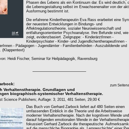
Phasen des Lebens als ein Kontinuum dar. Es wird deutlich, 
die Lebensgestaltung selbst im Erwachsenenalter von der akt
Ausformung bestimmt ist.
Die erfahrene Kindertherapeutin Eva Rass erarbeitet eine Sy
der neuesten Entwicklungen in Bindungs- und
Affektregulationstheorie, sozialer Neurowissenschaft und
entfaltungsorientierter Psychoanalyse. Ihre Befunde sind, wie
zeigt, evidenzbasiert. Zielgruppe: - KinderärztInnen -
Kinderpsychiater - Kinder- und JugendlichentherapeutInnen -
terInnen - Pädagogen - Jugendämter - Familienbehörden - Auszubildende und
. (Klappentext)
on: Heidi Fischer, Seminar für Heilpädagogik, Ravensburg
arbock:
zum Seiten
h Verhaltenstherapie. Grundlagen und
en biographisch-systemischer Verhaltenstherapie.
st Science Publishers; Auflage: 3; 2011, 481 Seiten, 29,00 €
Das Buch von Gerhard Zarbock liefert auf 480 Seiten einen
umfassenden Einblick in die Theorie und die Arbeitsweise
moderner Verhaltenstherapie. Nach der kognitiven Wende und
darauf folgenden emotionalen Wende in der Verhaltenstherapi
fokussiert Gerhard Zarbock die therapeutische Aufmerksamk
auf die menschliche Biographie als „Lerngeschichte“ einer Pe