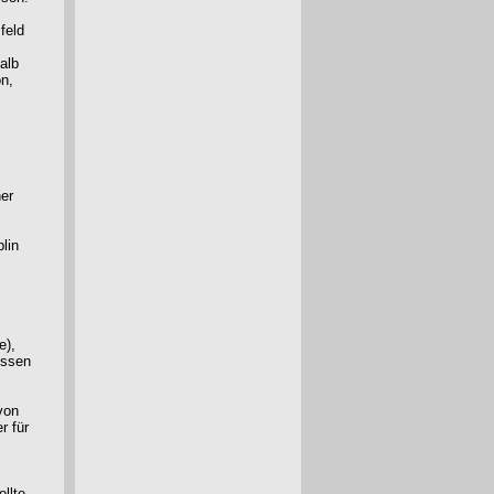
feld
alb
on,
er
lin
e),
essen
von
r für
llte