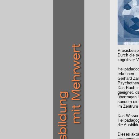
Praxisbeisp
Durch die s
kognitiver V
Heilpädagog
erkennen.
Gerhard Zarb
Psychother
Das Buch is
geeignet, d
übertragen 
sondern di
im Zentrum 
Das Wissen
Heilpädagog
die Ausbild
Dieses aktu
wissenschaf