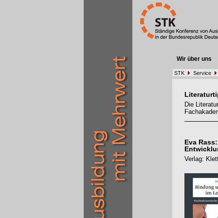
Wir über uns
STK
Service
Literaturt
Die Literat
Fachakadem
Eva Rass:
Entwickl
Verlag: Kle