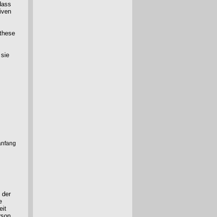
dass
iven
nthese
 sie
anfang
 der
e
eit
rson.