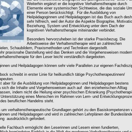
Weiterhin ergänzt er die kognitive Verhaltenstherapie durch
Elemente einer systemischen Sichtweise, die das soziale Um
einer Person berücksichtigt. Für die Ausbildung von
Heilpädagoginnen und Heilpädagogen ist das Buch auch desh
sehr hilfreich, weil der Autor die Aspekte Biographie, Motivati
Beziehung, System und Entwicklung unter dem Dach der
kognitiven Verhaltenstherapie miteinander verbindet.
Besonders hervorzuheben ist der starke Praxisbezug. Die
Arbeitsweise der Verhaltenstherapie wird an zahlreichen
ielen, Schaubildern, Praxismethoden und Techniken dargestellt.
ehr praxisnahe Darstellung wird das Denken und die Vorgehensweisen modern
erhaltenstherapie für den Leser leicht verständlich dargeboten.
innen und Heilpädagogen können sehr viele Parallelen zur eigenen Fachdiszip
ock schreibt in erster Linie für heilkundlich tätige Psychotherapeutinnen/
apeuten.
t aber für die Ausbildung von Heilpädagoginnen und Heilpädagogen bestens
a sich die Inhalte und Vorgehensweisen auch auf den erzieherischen Alltag
lassen, indem nicht die Heilung einer psychischen Erkrankung (Psychotherapi
e Unterstützung eines Menschen im Rahmen von Lern- und Entwicklungsproz
des beruflichen Handelns steht.
 um verhaltenstherapeutische Grundlagen gehört zu den Basiskompetenzen 
innen und Heilpädagogen und wird in zahlreichen Lehrplänen der Bundeslände
ung ausdrücklich gefordert.
elle Fachbuch ermöglicht den Leserinnen und Lesern einen fundierten,
tlich begründeten Einblick in die Welt der modernen Verhaltenstherapie und so