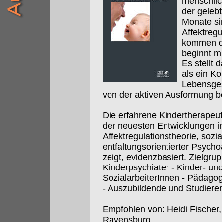
menschlic
der geleb
Monate si
Affektregu
kommen da
beginnt m
Es stellt
als ein Ko
Lebensges
von der aktiven Ausformung be
Die erfahrene Kindertherapeut
der neuesten Entwicklungen i
Affektregulationstheorie, soz
entfaltungsorientierter Psycho
zeigt, evidenzbasiert. Zielgrup
Kinderpsychiater - Kinder- un
SozialarbeiterInnen - Pädago
- Auszubildende und Studieren
Empfohlen von: Heidi Fischer,
Ravensburg