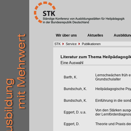
Wir über uns
Aktuelles
Ausbildun
STK
Service
Publikationen
Literatur zum Thema Heilpädagogi
Eine Auswahl
Lernschwächen früh e
Barth, K.
Grundschulalter
Bundschuh, K.
Heilpädagogische Psy
Bundschuh, K.
Einführung in die son
Von den Stärken ausge
Eggert, D. u.a.
der Lernförderdiagnos
Eggert, D.
Theorie und Praxis d