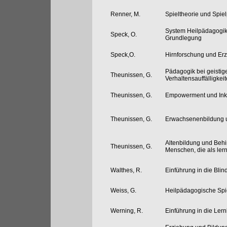
Renner, M.
Spieltheorie und Spiel
System Heilpädagogik 
Speck, O.
Grundlegung
Speck,O.
Hirnforschung und Er
Pädagogik bei geisti
Theunissen, G.
Verhaltensauffälligkei
Theunissen, G.
Empowerment und Ink
Theunissen, G.
Erwachsenenbildung 
Altenbildung und Behin
Theunissen, G.
Menschen, die als lern
Walthes, R.
Einführung in die Bl
Weiss, G.
Heilpädagogische Spi
Werning, R.
Einführung in die Le