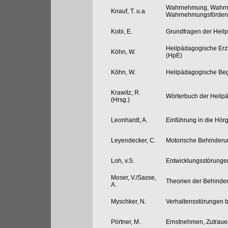
Wahrnehmung, Wahrn
Knauf, T. u.a.
Wahrnehmungsförderu
Kobi, E.
Grundfragen der Heil
Heilpädagogische Erz
Köhn, W.
(HpE)
Köhn, W.
Heilpädagogische Begl
Krawitz, R.
Wörterbuch der Heilp
(Hrsg.)
Leonhardt, A.
Einführung in die Hö
Leyendecker, C.
Motorische Behinder
Loh, v.S.
Entwicklungsstörunge
Moser, V./Sasse,
Theorien der Behinde
A.
Myschker, N.
Verhaltensstörungen 
Pörtner, M.
Ernstnehmen, Zutraue