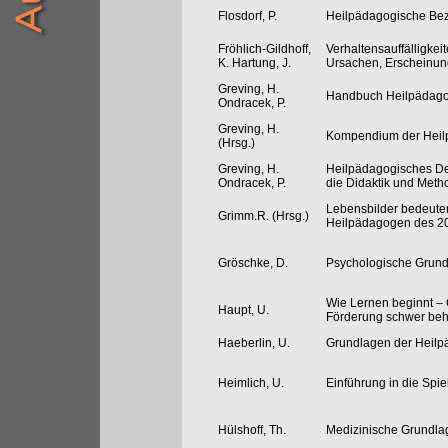
Flosdorf, P.
Heilpädagogische Bez
Fröhlich-Gildhoff,
Verhaltensauffälligkei
K. Hartung, J.
Ursachen, Erscheinun
Greving, H.
Handbuch Heilpädago
Ondracek, P.
Greving, H.
Kompendium der Heil
(Hrsg.)
Greving, H.
Heilpädagogisches De
Ondracek, P.
die Didaktik und Meth
Lebensbilder bedeute
Grimm.R. (Hrsg.)
Heilpädagogen des 20
Gröschke, D.
Psychologische Grund
Wie Lernen beginnt –
Haupt, U.
Förderung schwer beh
Haeberlin, U.
Grundlagen der Heilp
Heimlich, U.
Einführung in die Spi
Hülshoff, Th.
Medizinische Grundla