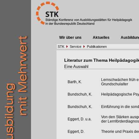
Wir über uns
Aktuelles
Ausbildun
STK
Service
Publikationen
Literatur zum Thema Heilpädagogi
Eine Auswahl
Lernschwächen früh e
Barth, K.
Grundschulalter
Bundschuh, K.
Heilpädagogische Psy
Bundschuh, K.
Einführung in die son
Von den Stärken ausge
Eggert, D. u.a.
der Lernförderdiagnos
Eggert, D.
Theorie und Praxis d