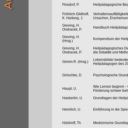
Flosdorf, P.
Heilpädagogische Bez
Fröhlich-Gildhoff,
Verhaltensauffälligkei
K. Hartung, J.
Ursachen, Erscheinun
Greving, H.
Handbuch Heilpädago
Ondracek, P.
Greving, H.
Kompendium der Heil
(Hrsg.)
Greving, H.
Heilpädagogisches De
Ondracek, P.
die Didaktik und Meth
Lebensbilder bedeute
Grimm.R. (Hrsg.)
Heilpädagogen des 20
Gröschke, D.
Psychologische Grund
Wie Lernen beginnt –
Haupt, U.
Förderung schwer beh
Haeberlin, U.
Grundlagen der Heilp
Heimlich, U.
Einführung in die Spi
Hülshoff, Th.
Medizinische Grundla