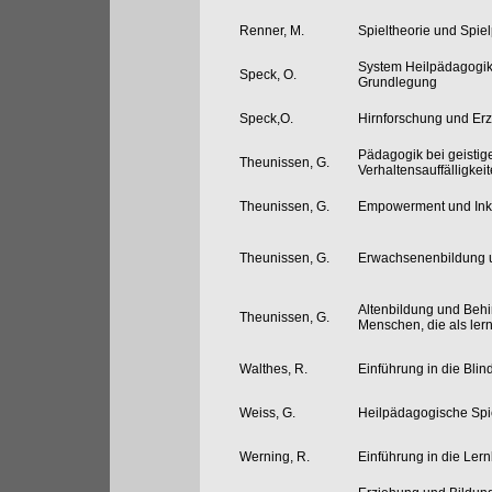
Renner, M.
Spieltheorie und Spiel
System Heilpädagogik 
Speck, O.
Grundlegung
Speck,O.
Hirnforschung und Er
Pädagogik bei geisti
Theunissen, G.
Verhaltensauffälligkei
Theunissen, G.
Empowerment und Ink
Theunissen, G.
Erwachsenenbildung 
Altenbildung und Behin
Theunissen, G.
Menschen, die als lern
Walthes, R.
Einführung in die Bl
Weiss, G.
Heilpädagogische Spi
Werning, R.
Einführung in die Le