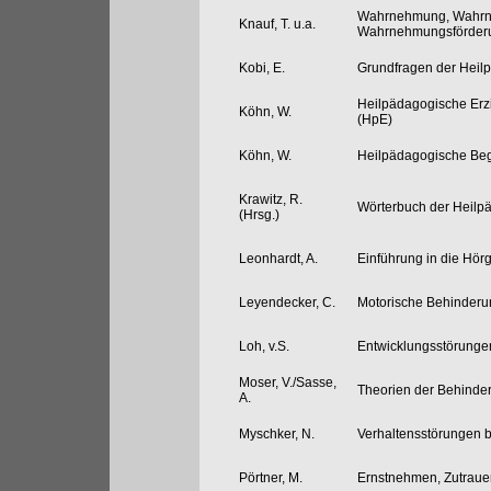
Wahrnehmung, Wahrn
Knauf, T. u.a.
Wahrnehmungsförderu
Kobi, E.
Grundfragen der Heil
Heilpädagogische Erz
Köhn, W.
(HpE)
Köhn, W.
Heilpädagogische Begl
Krawitz, R.
Wörterbuch der Heilp
(Hrsg.)
Leonhardt, A.
Einführung in die Hö
Leyendecker, C.
Motorische Behinder
Loh, v.S.
Entwicklungsstörunge
Moser, V./Sasse,
Theorien der Behinde
A.
Myschker, N.
Verhaltensstörungen 
Pörtner, M.
Ernstnehmen, Zutraue