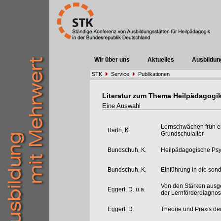
Wir über uns
Aktuelles
Ausbildun
STK
Service
Publikationen
Literatur zum Thema Heilpädagogi
Eine Auswahl
Lernschwächen früh e
Barth, K.
Grundschulalter
Bundschuh, K.
Heilpädagogische Psy
Bundschuh, K.
Einführung in die son
Von den Stärken ausge
Eggert, D. u.a.
der Lernförderdiagnos
Eggert, D.
Theorie und Praxis d