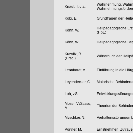
Wahrnehmung, Wahrn
Knauf, T. u.a.
Wahrnehmungsförderu
Kobi, E.
Grundfragen der Heil
Heilpädagogische Erz
Köhn, W.
(HpE)
Köhn, W.
Heilpädagogische Begl
Krawitz, R.
Wörterbuch der Heilp
(Hrsg.)
Leonhardt, A.
Einführung in die Hö
Leyendecker, C.
Motorische Behinder
Loh, v.S.
Entwicklungsstörunge
Moser, V./Sasse,
Theorien der Behinde
A.
Myschker, N.
Verhaltensstörungen 
Pörtner, M.
Ernstnehmen, Zutraue