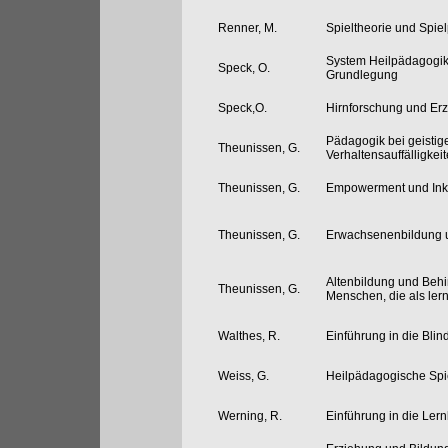
Renner, M.
Spieltheorie und Spiel
System Heilpädagogik 
Speck, O.
Grundlegung
Speck,O.
Hirnforschung und Er
Pädagogik bei geisti
Theunissen, G.
Verhaltensauffälligkei
Theunissen, G.
Empowerment und Ink
Theunissen, G.
Erwachsenenbildung 
Altenbildung und Behin
Theunissen, G.
Menschen, die als lern
Walthes, R.
Einführung in die Bl
Weiss, G.
Heilpädagogische Spi
Werning, R.
Einführung in die Le