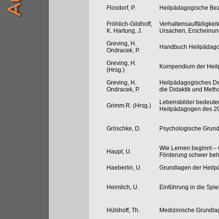
Flosdorf, P.
Heilpädagogische Bez
Fröhlich-Gildhoff,
Verhaltensauffälligkei
K. Hartung, J.
Ursachen, Erscheinun
Greving, H.
Handbuch Heilpädago
Ondracek, P.
Greving, H.
Kompendium der Heil
(Hrsg.)
Greving, H.
Heilpädagogisches De
Ondracek, P.
die Didaktik und Meth
Lebensbilder bedeute
Grimm.R. (Hrsg.)
Heilpädagogen des 20
Gröschke, D.
Psychologische Grund
Wie Lernen beginnt –
Haupt, U.
Förderung schwer beh
Haeberlin, U.
Grundlagen der Heilp
Heimlich, U.
Einführung in die Spi
Hülshoff, Th.
Medizinische Grundla