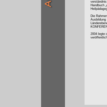
verständnis
Handbuch „A
Heilpädagog
Die Rahmenv
Ausbildung a
Länderebene
KONFERENZ d
2004 legte
veröffentli