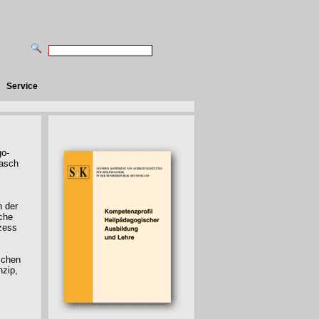
Service
go-
rasch
n der
che
zess
schen
nzip,