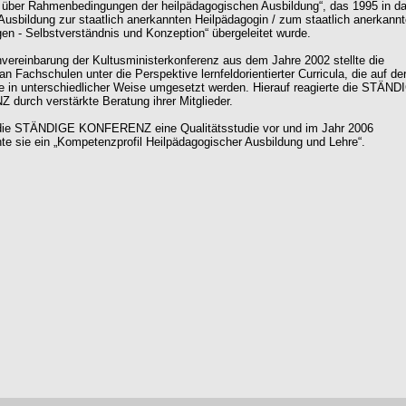
 über Rahmenbedingungen der heilpädagogischen Ausbildung“, das 1995 in d
usbildung zur staatlich anerkannten Heilpädagogin / zum staatlich anerkann
en - Selbstverständnis und Konzeption“ übergeleitet wurde.
ereinbarung der Kultusministerkonferenz aus dem Jahre 2002 stellte die
n Fachschulen unter die Perspektive lernfeldorientierter Curricula, die auf de
 in unterschiedlicher Weise umgesetzt werden. Hierauf reagierte die STÄND
urch verstärkte Beratung ihrer Mitglieder.
 die STÄNDIGE KONFERENZ eine Qualitätsstudie vor und im Jahr 2006
chte sie ein „Kompetenzprofil Heilpädagogischer Ausbildung und Lehre“.