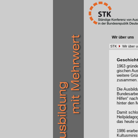
Wir über uns
STK
Wir über 
Geschicht
1963 gründe
gischen Aus
weitere Gr
zusammen.
Die Ausbild
Bundesarbei
Hilfen“ nac
hinter den 
Damit schlo
Heilpädagog
das heute u
1986 erarb
Kultusminis