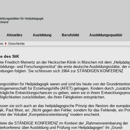
Aktuelles
Ausbildung
Berufsbild
Ausbildungsqualität
uns
Geschichte
e des StK
te Friedrich Meinertz an der Heckscher-Klinik in München mit dem „Heilpäda
bildungs- und Forschungsinstitut“ die erste deutsche Ausbildungsstätte, der 
ündungen folgten. Sie schlossen sich 1964 zur STÄNDIGEN KONFERENZ
ungsstätten für Heilpädagogik waren und sind bis heute von der Grundintentio
tsgemeinschaft für Erziehungshilfe (AFET) getragen, Kindern durch „zusätzli
hträgliche Entwicklungschancen zu geben, wenn sie in ihrem Entwicklungspro
Möglichkeiten zurückbleiben, die ihren Fähigkeiten entsprächen.
ssen sie sich auch an das heilpädagogische Prinzip des Nestors der europäi
ik, Paul Moor, an: „Nicht gegen den Fehler, sondern für das Fehlende, ein Pri
nter der Vokabel „Kompetenzorientierung“ modern erscheint.
eitete die STÄNDIGE KONFERENZ im Kontext der „Rahmenvereinbarung der
terkonferenz über Ausbildung und Prüfung von Heilpädagogen“ ihr „Grund-