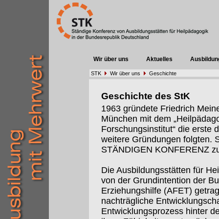
Wir über uns
Aktuelles
Ausbildun
STK
Wir über uns
Geschichte
Geschichte des StK
1963 gründete Friedrich Meine
München mit dem „Heilpädago
Forschungsinstitut“ die erste 
weitere Gründungen folgten. S
STÄNDIGEN KONFERENZ z
Die Ausbildungsstätten für He
von der Grundintention der B
Erziehungshilfe (AFET) getrag
nachträgliche Entwicklungsch
Entwicklungsprozess hinter de