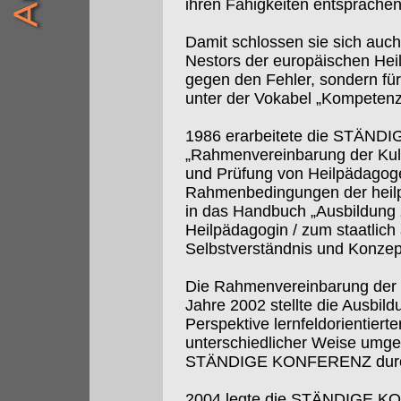
ihren Fähigkeiten entsprächen
Damit schlossen sie sich auch
Nestors der europäischen Heil
gegen den Fehler, sondern für
unter der Vokabel „Kompetenz
1986 erarbeitete die STÄND
„Rahmenvereinbarung der Kult
und Prüfung von Heilpädagoge
Rahmenbedingungen der heilp
in das Handbuch „Ausbildung 
Heilpädagogin / zum staatlic
Selbstverständnis und Konzept
Die Rahmenvereinbarung der 
Jahre 2002 stellte die Ausbil
Perspektive lernfeldorientiert
unterschiedlicher Weise umges
STÄNDIGE KONFERENZ durch ve
2004 legte die STÄNDIGE KO