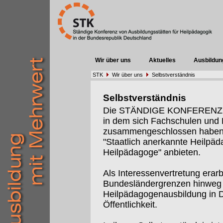
Wir über uns
Aktuelles
Ausbildun
STK
Wir über uns
Selbstverständnis
Selbstverständnis
Die STÄNDIGE KONFERENZ (St
in dem sich Fachschulen un
zusammengeschlossen haben, 
"Staatlich anerkannte Heilpäd
Heilpädagoge" anbieten.
Als Interessenvertretung erarb
Bundesländergrenzen hinweg I
Heilpädagogenausbildung in De
Öffentlichkeit.