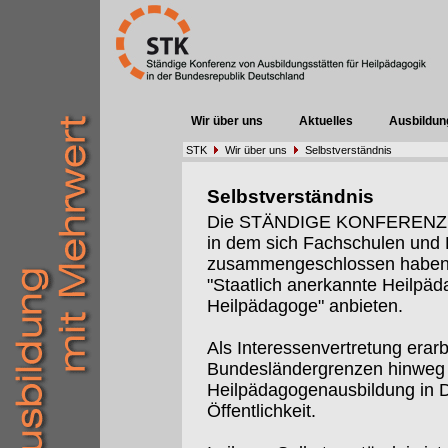
Wir über uns
Aktuelles
Ausbildun
STK
Wir über uns
Selbstverständnis
Selbstverständnis
Die STÄNDIGE KONFERENZ (St
in dem sich Fachschulen un
zusammengeschlossen haben, 
"Staatlich anerkannte Heilpäd
Heilpädagoge" anbieten.
Als Interessenvertretung erarb
Bundesländergrenzen hinweg I
Heilpädagogenausbildung in De
Öffentlichkeit.