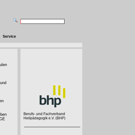
Service
ulen
.
 und
en
Berufs- und Fachverband
eben
Heilpädagogik e.V. (BHP)
IGE