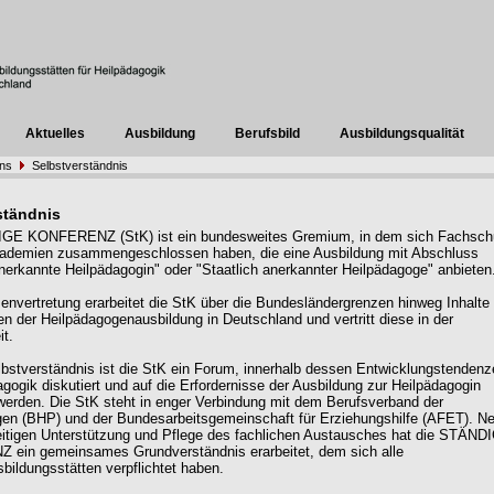
Aktuelles
Ausbildung
Berufsbild
Ausbildungsqualität
uns
Selbstverständnis
ständnis
GE KONFERENZ (StK) ist ein bundesweites Gremium, in dem sich Fachsch
ademien zusammengeschlossen haben, die eine Ausbildung mit Abschluss
anerkannte Heilpädagogin" oder "Staatlich anerkannter Heilpädagoge" anbieten
senvertretung erarbeitet die StK über die Bundesländergrenzen hinweg Inhalte
gen der Heilpädagogenausbildung in Deutschland und vertritt diese in der
it.
lbstverständnis ist die StK ein Forum, innerhalb dessen Entwicklungstendenz
agogik diskutiert und auf die Erfordernisse der Ausbildung zur Heilpädagogin
werden. Die StK steht in enger Verbindung mit dem Berufsverband der
en (BHP) und der Bundesarbeitsgemeinschaft für Erziehungshilfe (AFET). N
itigen Unterstützung und Pflege des fachlichen Austausches hat die STÄND
ein gemeinsames Grundverständnis erarbeitet, dem sich alle
sbildungsstätten verpflichtet haben.