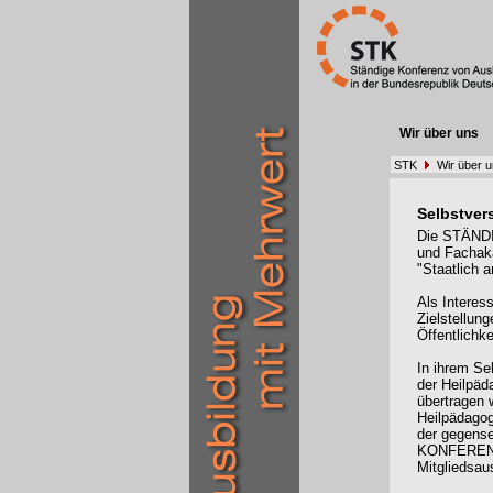
Wir über uns
STK
Wir über 
Selbstver
Die STÄNDI
und Fachak
"Staatlich 
Als Interes
Zielstellun
Öffentlichke
In ihrem Se
der Heilpäd
übertragen 
Heilpädagog
der gegense
KONFERENZ 
Mitgliedsau