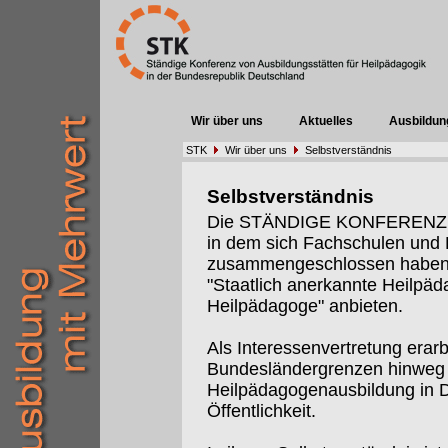
Wir über uns
Aktuelles
Ausbildun
STK
Wir über uns
Selbstverständnis
Selbstverständnis
Die STÄNDIGE KONFERENZ (St
in dem sich Fachschulen un
zusammengeschlossen haben, 
"Staatlich anerkannte Heilpäd
Heilpädagoge" anbieten.
Als Interessenvertretung erarb
Bundesländergrenzen hinweg I
Heilpädagogenausbildung in De
Öffentlichkeit.