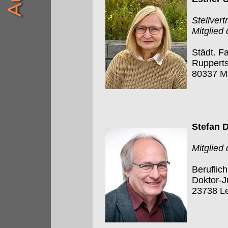
Stellver
Mitglied
Städt. F
Rupperts
80337 M
Stefan 
Mitglied
Beruflic
Doktor-J
23738 L