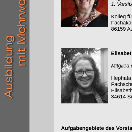
1. Vorsi
Kolleg f
Fachakad
86159 A
Elisabet
Mitglied
Hephata 
Fachschu
Elisabet
34614 S
Aufgabengebiete des Vorst