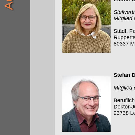
Stellver
Mitglied
Städt. F
Rupperts
80337 M
Stefan 
Mitglied
Beruflic
Doktor-J
23738 L