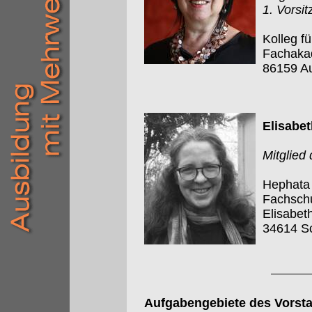
1. Vorsi
Kolleg f
Fachakad
86159 A
Elisabet
Mitglied
Hephata 
Fachschu
Elisabet
34614 S
Aufgabengebiete des Vorst