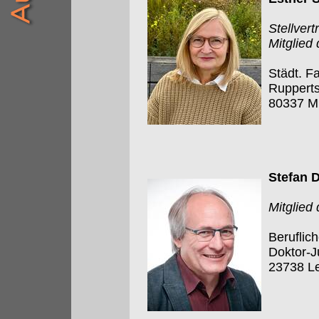
Stellver
Mitglied
Städt. F
Rupperts
80337 M
Stefan 
Mitglied
Beruflic
Doktor-J
23738 L