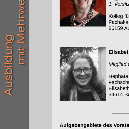
1. Vorsi
Kolleg f
Fachakad
86159 A
Elisabet
Mitglied
Hephata 
Fachschu
Elisabet
34614 S
Aufgabengebiete des Vorst