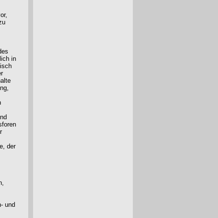
or,
zu
des
ich in
nisch
er
alte
ung,
n
und
sforen
r
e, der
n,
n- und