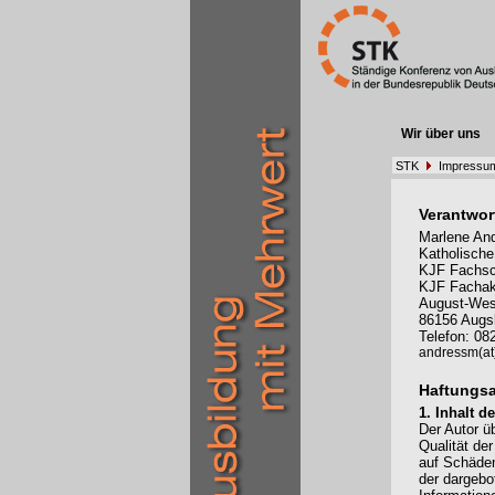
Wir über uns
STK
Impressu
Verantwort
Marlene And
Katholische
KJF Fachsch
KJF Fachak
August-Wess
86156 Augs
Telefon: 0
andressm(at)
Haftungs
1. Inhalt 
Der Autor üb
Qualität de
auf Schäden
der dargebo