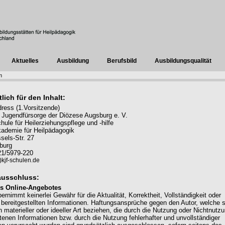
Aktuelles
Ausbildung
Berufsbild
Ausbildungsqualität
m
lich für den Inhalt:
ress (1.Vorsitzende)
 Jugendfürsorge der Diözese Augsburg e. V.
ule für Heilerziehungspflege und -hilfe
ademie für Heilpädagogik
els-Str. 27
burg
821/5979-220
kjf-schulen.de
ausschluss:
des Online-Angebotes
ernimmt keinerlei Gewähr für die Aktualität, Korrektheit, Vollständigkeit oder
r bereitgestellten Informationen. Haftungsansprüche gegen den Autor, welche 
 materieller oder ideeller Art beziehen, die durch die Nutzung oder Nichtnutz
tenen Informationen bzw. durch die Nutzung fehlerhafter und unvollständiger