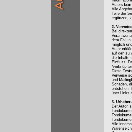
Information
Autors kein
Alle Angebot
Teile der S
ergänzen, z
2. Verweis
Bei direkten
Verantwortu
dem Fall in
möglich und
Autor erklär
auf den zu 
die Inhalte 
Einfluss. De
/verknüpfte
Diese Fests
Verweise so
und Mailingl
Schäden, di
entstehen, h
über Links a
3. Urheber
Der Autor is
Tondokument
Tondokument
Tondokumen
Alle innerh
Warenzeiche