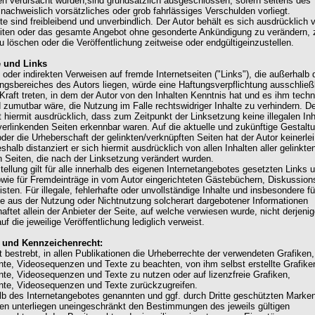
en verursacht wurden,sind grundsätzlich ausgeschlossen, sofern seitens des
 nachweislich vorsätzliches oder grob fahrlässiges Verschulden vorliegt.
e sind freibleibend und unverbindlich. Der Autor behält es sich ausdrücklich v
eiten oder das gesamte Angebot ohne gesonderte Ankündigung zu verändern, 
u löschen oder die Veröffentlichung zeitweise oder endgültigeinzustellen.
e und Links
 oder indirekten Verweisen auf fremde Internetseiten ("Links"), die außerhalb 
ngsbereiches des Autors liegen, würde eine Haftungsverpflichtung ausschließl
 Kraft treten, in dem der Autor von den Inhalten Kenntnis hat und es ihm tech
 zumutbar wäre, die Nutzung im Falle rechtswidriger Inhalte zu verhindern. D
t hiermit ausdrücklich, dass zum Zeitpunkt der Linksetzung keine illegalen Inh
verlinkenden Seiten erkennbar waren. Auf die aktuelle und zukünftige Gestalt
oder die Urheberschaft der gelinkten/verknüpften Seiten hat der Autor keinerlei
shalb distanziert er sich hiermit ausdrücklich von allen Inhalten aller gelinkte
n Seiten, die nach der Linksetzung verändert wurden.
tellung gilt für alle innerhalb des eigenen Internetangebotes gesetzten Links 
wie für Fremdeinträge in vom Autor eingerichteten Gästebüchern, Diskussion
isten. Für illegale, fehlerhafte oder unvollständige Inhalte und insbesondere fü
e aus der Nutzung oder Nichtnutzung solcherart dargebotener Informationen
aftet allein der Anbieter der Seite, auf welche verwiesen wurde, nicht derjenig
uf die jeweilige Veröffentlichung lediglich verweist.
- und Kennzeichenrecht:
t bestrebt, in allen Publikationen die Urheberrechte der verwendeten Grafiken,
e, Videosequenzen und Texte zu beachten, von ihm selbst erstellte Grafike
e, Videosequenzen und Texte zu nutzen oder auf lizenzfreie Grafiken,
te, Videosequenzen und Texte zurückzugreifen.
alb des Internetangebotes genannten und ggf. durch Dritte geschützten Marke
n unterliegen uneingeschränkt den Bestimmungen des jeweils gültigen