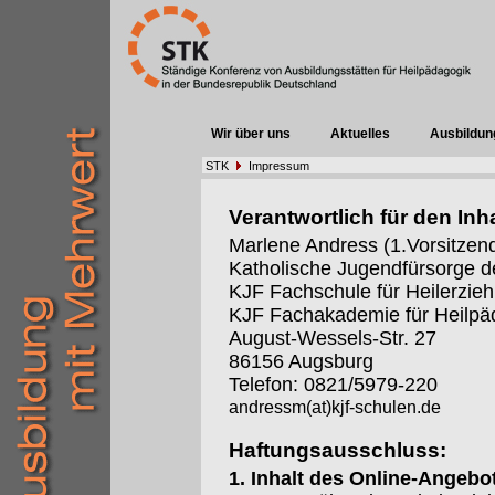
Wir über uns
Aktuelles
Ausbildun
STK
Impressum
Verantwortlich für den Inha
Marlene Andress (1.Vorsitzen
Katholische Jugendfürsorge d
KJF Fachschule für Heilerzieh
KJF Fachakademie für Heilpä
August-Wessels-Str. 27
86156 Augsburg
Telefon: 0821/5979-220
andressm(at)kjf-schulen.de
Haftungsausschluss:
1. Inhalt des Online-Angebo