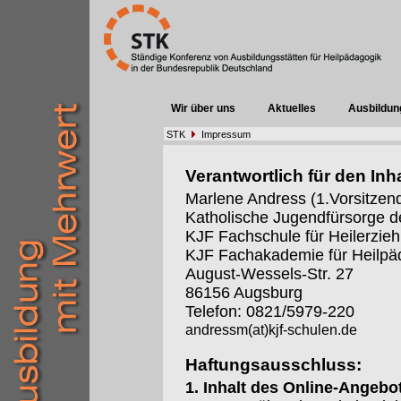
Wir über uns
Aktuelles
Ausbildun
STK
Impressum
Verantwortlich für den Inha
Marlene Andress (1.Vorsitzen
Katholische Jugendfürsorge d
KJF Fachschule für Heilerzieh
KJF Fachakademie für Heilpä
August-Wessels-Str. 27
86156 Augsburg
Telefon: 0821/5979-220
andressm(at)kjf-schulen.de
Haftungsausschluss:
1. Inhalt des Online-Angebo