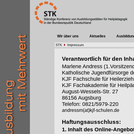
Wir über uns
Aktuelles
Ausbildun
STK
Impressum
Verantwortlich für den Inha
Marlene Andress (1.Vorsitzen
Katholische Jugendfürsorge d
KJF Fachschule für Heilerzieh
KJF Fachakademie für Heilpä
August-Wessels-Str. 27
86156 Augsburg
Telefon: 0821/5979-220
andressm(at)kjf-schulen.de
Haftungsausschluss:
1. Inhalt des Online-Angebo