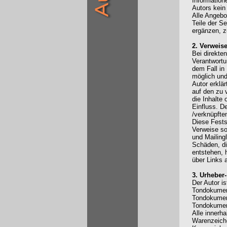
Information
Autors kein
Alle Angebot
Teile der S
ergänzen, z
2. Verweis
Bei direkten
Verantwortu
dem Fall in
möglich und
Autor erklär
auf den zu 
die Inhalte 
Einfluss. De
/verknüpfte
Diese Fests
Verweise so
und Mailingl
Schäden, di
entstehen, h
über Links a
3. Urheber
Der Autor is
Tondokument
Tondokument
Tondokumen
Alle innerh
Warenzeiche