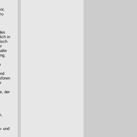
or,
zu
des
ich in
nisch
er
alte
ung,
n
und
sforen
r
e, der
n,
n- und