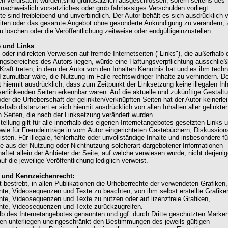
en verursacht wurden,sind grundsätzlich ausgeschlossen, sofern seitens des
 nachweislich vorsätzliches oder grob fahrlässiges Verschulden vorliegt.
e sind freibleibend und unverbindlich. Der Autor behält es sich ausdrücklich v
eiten oder das gesamte Angebot ohne gesonderte Ankündigung zu verändern, 
u löschen oder die Veröffentlichung zeitweise oder endgültigeinzustellen.
e und Links
 oder indirekten Verweisen auf fremde Internetseiten ("Links"), die außerhalb 
ngsbereiches des Autors liegen, würde eine Haftungsverpflichtung ausschließl
 Kraft treten, in dem der Autor von den Inhalten Kenntnis hat und es ihm tech
 zumutbar wäre, die Nutzung im Falle rechtswidriger Inhalte zu verhindern. D
t hiermit ausdrücklich, dass zum Zeitpunkt der Linksetzung keine illegalen Inh
verlinkenden Seiten erkennbar waren. Auf die aktuelle und zukünftige Gestalt
oder die Urheberschaft der gelinkten/verknüpften Seiten hat der Autor keinerlei
shalb distanziert er sich hiermit ausdrücklich von allen Inhalten aller gelinkte
n Seiten, die nach der Linksetzung verändert wurden.
tellung gilt für alle innerhalb des eigenen Internetangebotes gesetzten Links 
wie für Fremdeinträge in vom Autor eingerichteten Gästebüchern, Diskussion
isten. Für illegale, fehlerhafte oder unvollständige Inhalte und insbesondere fü
e aus der Nutzung oder Nichtnutzung solcherart dargebotener Informationen
aftet allein der Anbieter der Seite, auf welche verwiesen wurde, nicht derjenig
uf die jeweilige Veröffentlichung lediglich verweist.
- und Kennzeichenrecht:
t bestrebt, in allen Publikationen die Urheberrechte der verwendeten Grafiken,
e, Videosequenzen und Texte zu beachten, von ihm selbst erstellte Grafike
e, Videosequenzen und Texte zu nutzen oder auf lizenzfreie Grafiken,
te, Videosequenzen und Texte zurückzugreifen.
alb des Internetangebotes genannten und ggf. durch Dritte geschützten Marke
n unterliegen uneingeschränkt den Bestimmungen des jeweils gültigen