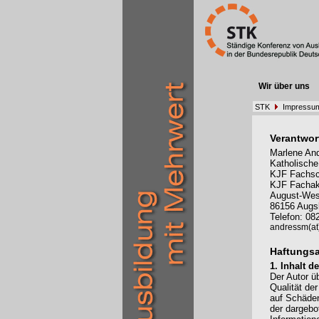
Wir über uns
STK
Impressu
Verantwort
Marlene And
Katholische
KJF Fachsch
KJF Fachak
August-Wess
86156 Augs
Telefon: 0
andressm(at)
Haftungs
1. Inhalt 
Der Autor üb
Qualität de
auf Schäden
der dargebo