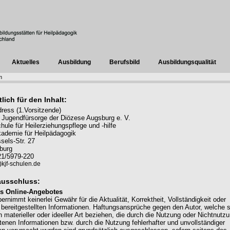
Aktuelles
Ausbildung
Berufsbild
Ausbildungsqualität
m
lich für den Inhalt:
ress (1.Vorsitzende)
 Jugendfürsorge der Diözese Augsburg e. V.
ule für Heilerziehungspflege und -hilfe
ademie für Heilpädagogik
els-Str. 27
burg
821/5979-220
kjf-schulen.de
ausschluss:
des Online-Angebotes
ernimmt keinerlei Gewähr für die Aktualität, Korrektheit, Vollständigkeit oder
r bereitgestellten Informationen. Haftungsansprüche gegen den Autor, welche 
 materieller oder ideeller Art beziehen, die durch die Nutzung oder Nichtnutz
tenen Informationen bzw. durch die Nutzung fehlerhafter und unvollständiger