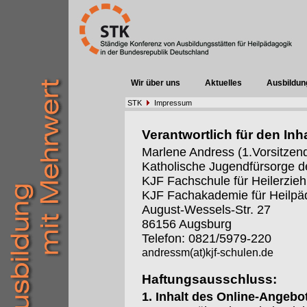
Wir über uns
Aktuelles
Ausbildun
STK
Impressum
Verantwortlich für den Inha
Marlene Andress (1.Vorsitzen
Katholische Jugendfürsorge d
KJF Fachschule für Heilerzieh
KJF Fachakademie für Heilpä
August-Wessels-Str. 27
86156 Augsburg
Telefon: 0821/5979-220
andressm(at)kjf-schulen.de
Haftungsausschluss:
1. Inhalt des Online-Angebo