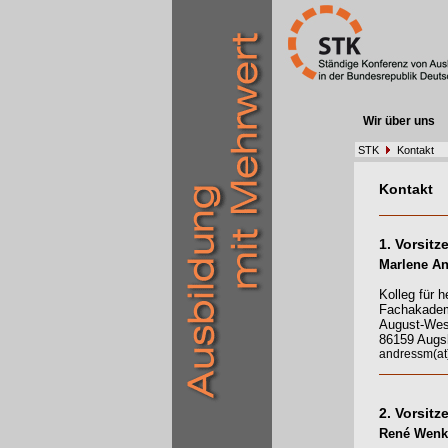
Wir über uns
STK
Kontakt
Kontakt
1. Vorsitz
Marlene A
Kolleg für 
Fachakadem
August-Wess
86159 Augs
andressm(at)
2. Vorsitz
René Wenk