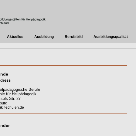
Aktuelles
Ausbildung
Berufsbild
Ausbildungsqualität
ende
ndress
heilpädagogische Berufe
ie für Heilpädagogik
els-Str. 27
burg
kjf-schulen.de
ender