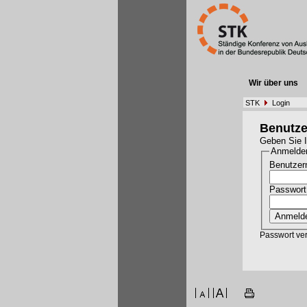
Wir über uns
STK
Login
Benutz
Geben Sie I
Anmelde
Benutzer
Passwort
Passwort ve