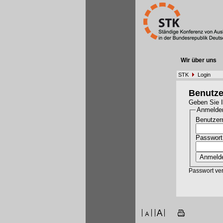
Wir über uns
STK
Login
Benutz
Geben Sie I
Anmelde
Benutzer
Passwort
Passwort ve