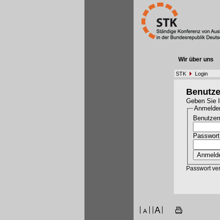
Wir über uns
STK
Login
Benutz
Geben Sie I
Anmelde
Benutzer
Passwort
Passwort ve