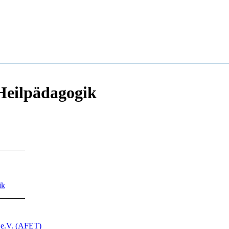
Heilpädagogik
ik
e e.V. (AFET)