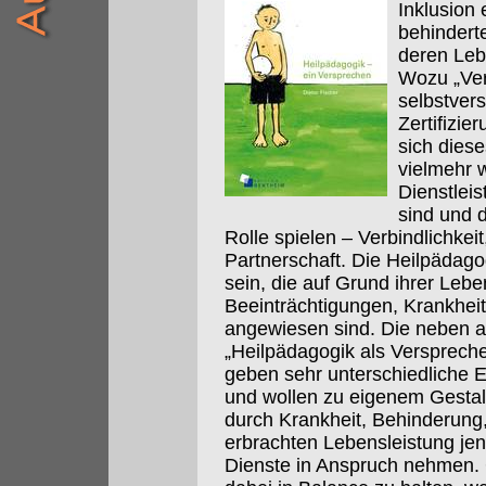
Inklusion 
behindert
deren Leb
Wozu „Ver
selbstvers
Zertifizie
sich dies
vielmehr 
Dienstlei
sind und 
Rolle spielen – Verbindlichkei
Partnerschaft. Die Heilpädagog
sein, die auf Grund ihrer Le
Beeinträchtigungen, Krankheit
angewiesen sind. Die neben 
„Heilpädagogik als Verspreche
geben sehr unterschiedliche E
und wollen zu eigenem Gesta
durch Krankheit, Behinderung,
erbrachten Lebensleistung je
Dienste in Anspruch nehmen. 