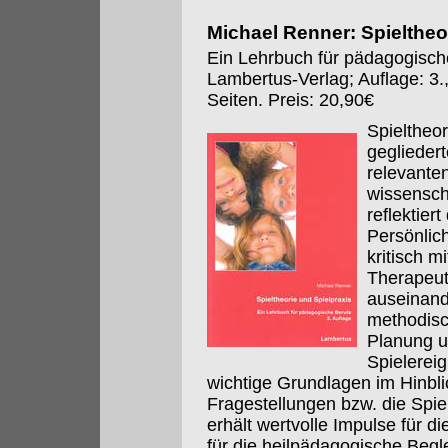
Michael Renner: Spieltheo
Ein Lehrbuch für pädagogisch
Lambertus-Verlag; Auflage: 3.
Seiten. Preis: 20,90€
Spieltheor
geglieder
relevante
wissenscha
reflektier
Persönlich
kritisch m
Therapeut
auseinand
methodisc
Planung u
Spielereig
wichtige Grundlagen im Hinbli
Fragestellungen bzw. die Spie
erhält wertvolle Impulse für d
für die heilpädagogische Begle