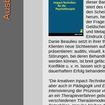
dieser Ban
Wert des 
den Schein
herum, heb
der Frage:
Geldschei
und Metap
Eindruck (
Danie Beaulieu setzt in ihrer 
Klienten neue Sichtweisen au
präsentieren: auditiv, visuell
Störungen, bei deren Behandl
werden können, ist breit gefä
Konflikte u. v. m. lassen sich
dauerhaftem Erfolg behandel
"Die kreativen Inpact-Technike
aber auch in Pädagogik und E
Intensivierung der Prozesse vi
an ein Therapieverfahren geb
verschiedenen Theraüiemodel