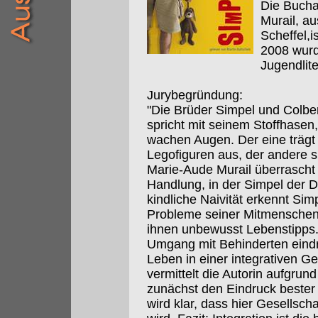
Die Buch
Murail, a
Scheffel,i
2008 wurd
Jugendlit
Jurybegründung:
"Die Brüder Simpel und Colbert
spricht mit seinem Stoffhasen
wachen Augen. Der eine trägt
Legofiguren aus, der andere 
Marie-Aude Murail überrascht 
Handlung, in der Simpel der D
kindliche Naivität erkennt Sim
Probleme seiner Mitmenschen. 
ihnen unbewusst Lebenstipps. 
Umgang mit Behinderten eindri
Leben in einer integrativen Ge
vermittelt die Autorin aufgrund
zunächst den Eindruck bester 
wird klar, dass hier Gesellsch