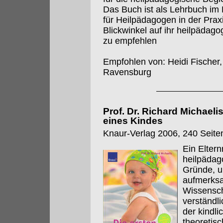
Das Buch ist als Lehrbuch i
für Heilpädagogen in der Praxi
Blickwinkel auf ihr heilpädago
zu empfehlen
Empfohlen von: Heidi Fischer,
Ravensburg
Prof. Dr. Richard Michaeli
eines Kindes
Knaur-Verlag 2006, 240 Seiten
Ein Elter
heilpädag
Gründe, u
aufmerks
Wissenscha
verständl
der kindl
theoretis