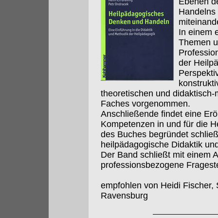
Ebenen d
Handelns 
miteinande
In einem e
Themen un
Profession
der Heilpä
Perspekti
konstrukti
theoretischen und didaktisc
Faches vorgenommen.
Anschließende findet eine Er
Kompetenzen in und für die He
des Buches begründet schließ
heilpädagogische Didaktik un
Der Band schließt mit einem A
professionsbezogene Frageste
empfohlen von Heidi Fischer, 
Ravensburg