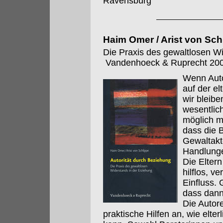
Ravensburg
Haim Omer / Arist von Sch
Die Praxis des gewaltlosen Wi
Vandenhoeck & Ruprecht 200
Wenn Autor
auf der el
wir bleibe
wesentlic
möglich m
dass die 
Gewaltakt
Handlunge
Die Eltern
hilflos, v
Einfluss. 
dass dann
Die Autore
praktische Hilfen an, wie elte