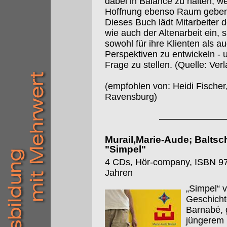
dabei in Balance zu halten, w
Hoffnung ebenso Raum geben
Dieses Buch lädt Mitarbeiter d
wie auch der Altenarbeit ein, s
sowohl für ihre Klienten als au
Perspektiven zu entwickeln -
Frage zu stellen. (Quelle: Verl
(empfohlen von: Heidi Fischer
Ravensburg)
Murail,Marie-Aude; Baltsch
"Simpel"
4 CDs, Hör-company, ISBN 97
Jahren
„Simpel“ 
Geschicht
Barnabé, 
jüngerem 