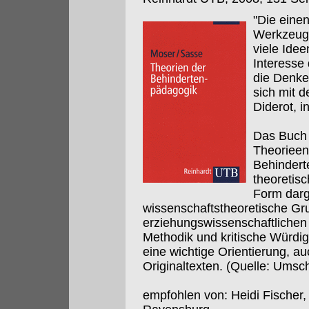
"Die einen
Werkzeuge
viele Ide
Interesse
die Denke
sich mit 
Diderot, i
Das Buch l
Theorieen
Behindert
theoretisc
Form darge
wissenschaftstheoretische Gr
erziehungswissenschaftlichen
Methodik und kritische Würdi
eine wichtige Orientierung, a
Originaltexten. (Quelle: Umsch
empfohlen von: Heidi Fischer,