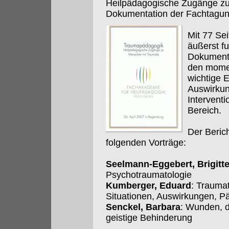
Heilpädagogische Zugänge z
Dokumentation der Fachtagu
Mit 77 Se
äußerst fu
Dokumenta
den mome
wichtige 
Auswirkun
Intervent
Bereich.
Der Beric
folgenden Vorträge:
Seelmann-Eggebert, Brigitt
Psychotraumatologie
Kumberger, Eduard
: Trauma
Situationen, Auswirkungen, 
Senckel, Barbara
: Wunden, di
geistige Behinderung