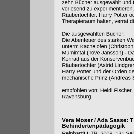
zehn Bücher ausgewählt und 
vorlesend zu experimentiere
Räubertochter, Harry Potter 
Therapieraum halten, verrat d
Die ausgewählten Bücher:
Die Abenteuer des starken Wan
unterm Kachelofen (Christoph
Mumimtal (Tove Jansson) - Das 
Konrad aus der Konservenbüch
Räubertochter (Astrid Lindgr
Harry Potter und der Orden d
mechanische Prinz (Andreas St
empfohlen von: Heidi Fischer,
Ravensburg
Vera Moser / Ada Sasse: T
Behindertenpädagogik
Reinhardt UTB, 2008, 131 Sei