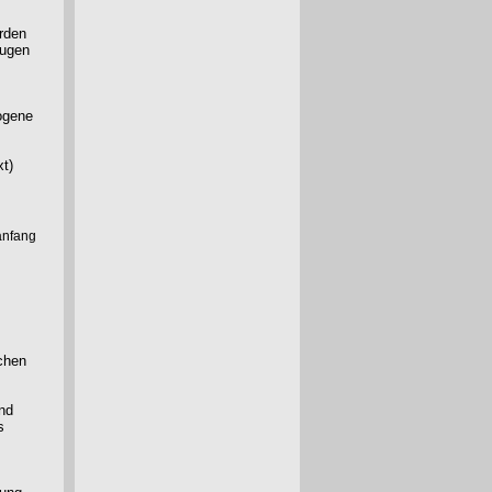
erden
dugen
ogene
t)
anfang
schen
und
s