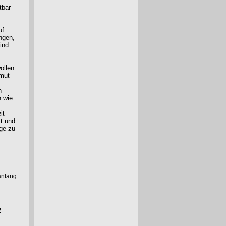
tbar
uf
ngen,
ind.
ollen
rmut
n
n wie
it
st und
age zu
anfang
2-