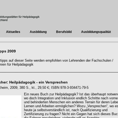
Aktuelles
Ausbildung
Berufsbild
Ausbildungsqualität
ipps 2009
urtipps auf dieser Seite werden empfohlen von Lehrenden der Fachschulen /
ien für Heilpädagogik
scher: Heilpädagogik - ein Versprechen
theim, 2009, 380 S., kt., 29,50 €; ISBN 978-3-934471-79-5
Ein neues Buch zur Heilpädagogik? Ist das überhaupt notwen
wo doch Integration und Inklusion endlich Schritte nach vorne
und behinderten Menschen ein anderes Terrain für deren Lebe
Lernen und Arbeiten ermöglichen? Wozu „Versprechen“, wo e
heute ja selbstverständlich ist, nach Qualifizierung und
Zertifizierung zu fragen? Nicht ein Gegen hat sich dieses Buc
die Fahnen geschrieben, vielmehr will es Aspekte