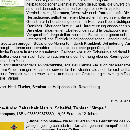
heilpädagogischer Dienstleistungen beleuchten, die unverzich
sind und dennoch zunehmend weniger eine Rolle spielen –
Verbindlichkeit, Vertrauen, Werte wie auch Partnerschaft. Die
Heilpädagogik selbst will jenen Menschen hilfreich sein, die a
Grund ihrer Lebensbedingungen – in Form von Beeinträchtigu
Krankheit, Alter oder Armut – auf Unterstützung angewiesen s
Die neben allgemeinen Überlegungen zur „Heilpädagogik als
Versprechen“ dargestellten vierzehn Praxisfelder geben sehr
unterschiedliche Einblick in heilpädagogisches Handeln und w
Gestalten anregen. Belastende Momente – durch Krankheit, Behinderung, A
bedingt – stehen der erbrachten Lebensleistung jener gegenüber, die
ische Dienste in Anspruch nehmen. Gelingen wie auch Scheitern sind dabei i
halten, wenn wir nach Talenten suchen und der Hoffnung ebenso Raum gebe
 und dem Sinn.
lädt Mitarbeiter der Behindertenhilfe, sozialer Dienste wie auch der Altenarbe
r ihre Arbeit anregen zu lassen, sowohl für ihre Klienten als auch für sich selb
t neue Perspektiven zu entwickeln - und manches Gewohnte gleichzeitig in Fr
elle: Verlag)
von: Heidi Fischer, Seminar für Heilpädagogik, Ravensburg)
zum Seiten
ie-Aude; Baltscheit,Martin; Scheffel, Tobias: "Simpel"
-company, ISBN 9783939375630, 19,95 Euro, ab 12 Jahren
„Simpel“ von Marie-Aude Murail erzählt die Geschichte des 2
jährigen geistig behinderten Barnabé, genannt „Simpel“, und
dessen jüngerem Bruder Colbert.