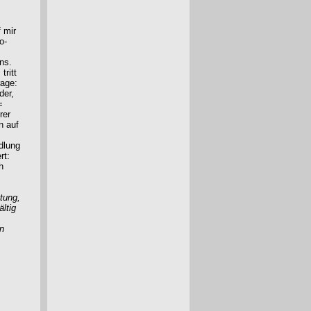
f mir
o-
ns.
tritt
rage:
der,
=
rer
n auf
dlung
rt:
h
tung,
ltig
n