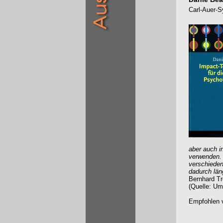
Carl-Auer-S
aber auch i
verwenden. 
verschieden
dadurch län
Bernhard Tre
(Quelle: Um
Empfohlen v