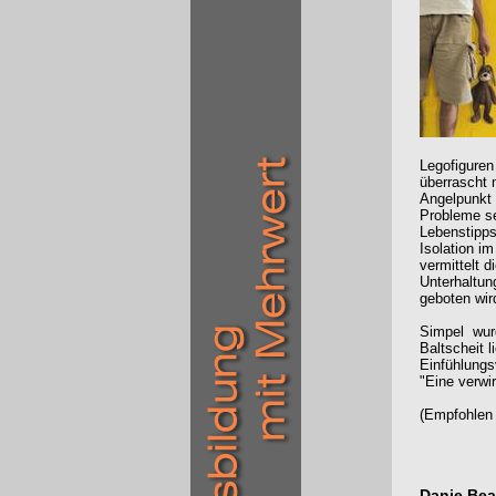
Legofiguren
überrascht 
Angelpunkt 
Probleme se
Lebenstipps
Isolation im
vermittelt d
Unterhaltung
geboten wird
Simpel wurd
Baltscheit 
Einfühlung
"Eine verwi
(Empfohlen 
Danie Bea