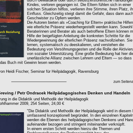
durch Gewaltakte oder durch selbstzerstörerische Handlunge
Kindes, verloren gegangen ist. Die Eltern fühlen sich in einer
solchen Situation hilflos, verlieren ihre Stimme, ihren Platz, i
Einfluss. Gleichzeitig steigt damit die Gefahr, dass dann auc
Geschwister zu Opfern werden.
Die Autoren bieten als »Coaching für Eltern« praktische Hilfen
wie elterliche Präsenz wiederhergestellt werden kann. Sowohl
Beraterinnen und Berater als auch betroffene Eltern können m
Hilfe der beigefügten Anleitung die konkreten Schritte für die
Wiedergewinnung der elterlichen Präsenz nachvollziehen. Sie
lernen, systematisch zu deeskalieren, und verstehen die
Bedeutung von Versöhnungsgesten und die Rolle der Aktivier
von sozialer Unterstützung. Eine große Bedeutung hat hier di
unerlässliche Allianz zwischen Lehrern und Eltern — so dass
das Buch mit Gewinn lesen werden.
on Heidi Fischer, Seminar für Heilpädagogik, Ravensburg
zum Seiten
Greving / Petr Ondracek Heilpädagogisches Denken und Handeln
rung in die Didaktik und Methodik der Heilpädagogik
ohlhammer 2009, 254 Seiten, 24,00 €
"Die Didaktik und Methodik der Heilpädagogik wird in diesem
umfassend konzeptionell begründet. In den einzelnen Kapitel
werden die Ebenen des heilpädagogischen Denkens und Han
aufeinander bezogen und stringent miteinander verknüpft.
In einem ersten Schritt werden hierzu die Themen und