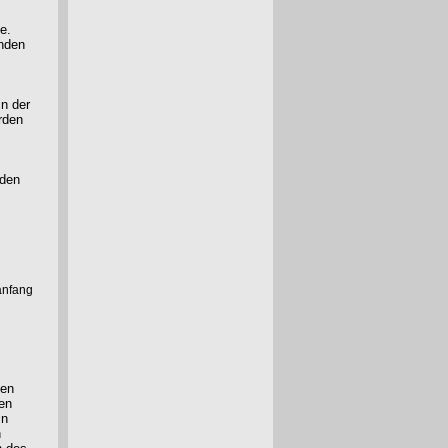
e.
enden
in der
rden
nden
anfang
hen
den
In
n