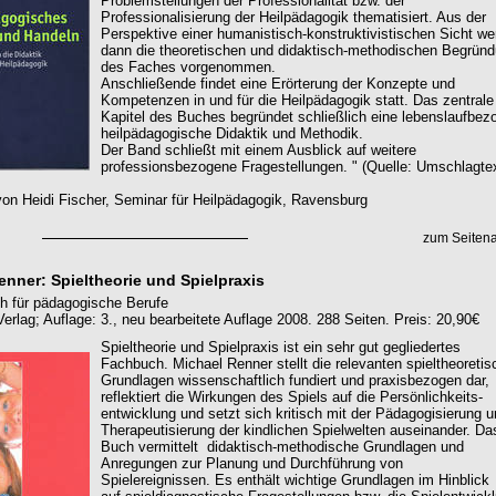
Problemstellungen der Professionalität bzw. der
Professionalisierung der Heilpädagogik thematisiert. Aus der
Perspektive einer humanistisch-konstruktivistischen Sicht w
dann die theoretischen und didaktisch-methodischen Begrün
des Faches vorgenommen.
Anschließende findet eine Erörterung der Konzepte und
Kompetenzen in und für die Heilpädagogik statt. Das zentrale
Kapitel des Buches begründet schließlich eine lebenslaufbez
heilpädagogische Didaktik und Methodik.
Der Band schließt mit einem Ausblick auf weitere
professionsbezogene Fragestellungen. " (Quelle: Umschlagtex
on Heidi Fischer, Seminar für Heilpädagogik, Ravensburg
zum Seiten
enner: Spieltheorie und Spielpraxis
h für pädagogische Berufe
erlag; Auflage: 3., neu bearbeitete Auflage 2008. 288 Seiten. Preis: 20,90€
Spieltheorie und Spielpraxis ist ein sehr gut gegliedertes
Fachbuch. Michael Renner stellt die relevanten spieltheoreti
Grundlagen wissenschaftlich fundiert und praxisbezogen dar,
reflektiert die Wirkungen des Spiels auf die Persönlichkeits-
entwicklung und setzt sich kritisch mit der Pädagogisierung 
Therapeutisierung der kindlichen Spielwelten auseinander. Da
Buch vermittelt didaktisch-methodische Grundlagen und
Anregungen zur Planung und Durchführung von
Spielereignissen. Es enthält wichtige Grundlagen im Hinblick