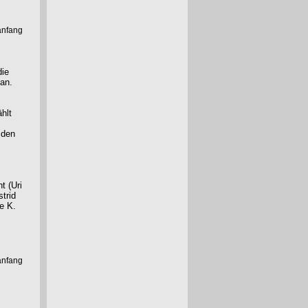
anfang
die
an.
hlt
 den
t (Uri
trid
e K.
anfang