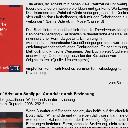
"Die einen, so scheint mir, haben viele Werkzeuge und wenig
Ideen; die anderen haben viele Ideen und gar keine Werkzeug
Das Interesse der Wahrheit würde verlangen, dass die Denk
sich endlich dazu herbeilassen, sich mit den Schaffenden zu
verbünden" (Denis Diderot, in: Moser/Sasse: 8)
Das Buch liefert einen Überblick über die Theorieentwicklung 
Behindertenpädagogik: Ausgewählte theoretische Ansätze we
in einheitlicher Form dargestellt: Einführung in
wissenschaftstheoretische Grundüberlegungen der jeweiligen
erziehungswissenschaftlichen Denktradition, Zielbestimmung,
Methodik und kritische Würdigung. Das Buch bietet Studiere
eine wichtige Orientierung, auch bei der Rezeption von
Originaltexten. (Quelle: Umschlagtext)
empfohlen von: Heidi Fischer, Seminar für Heilpädagogik,
Ravensburg
zum Seiten
 / Arist von Schlippe: Autorität durch Beziehung
des gewaltlosen Widerstands in der Erziehung
k & Ruprecht 2006, 262 Seiten
Wenn Autorität auf Präsenz basiert, das heißt auf der elterlic
Botschaft: »Wir sind da und wir bleiben da!«, dann kann sie 
wesentlichen Rahmen bieten, der Beziehung möglich macht. 
Beratungen berichten Eltern, dass die Beziehung, nicht selte