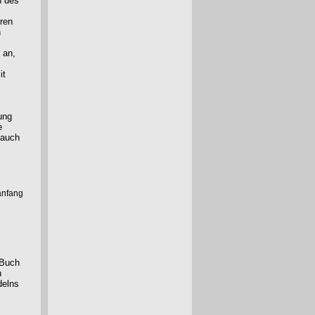
n des
hren
h
 an,
it
ung
e
 auch
anfang
 Buch
n
delns