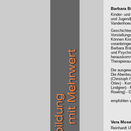
Barbara B
Kinder- und
und Jugend
Vandenhoeck
Geschichten
Vorstellung
Können Kind
voranbringe
Barbara Brä
und Psychot
herauskommt
Therapierau
Die ausgew
Die Abenteu
(Christoph 
Orlev) - Ko
Lindgren) -
Rowling) - 
empfohlen v
Vera Mose
Reinhardt U