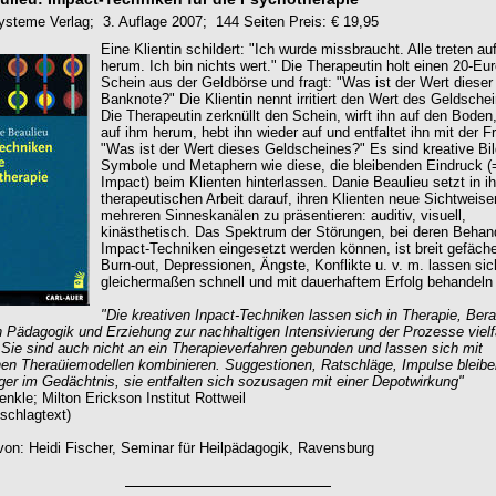
ysteme Verlag; 3. Auflage 2007; 144 Seiten Preis: € 19,95
Eine Klientin schildert: "Ich wurde missbraucht. Alle treten au
herum. Ich bin nichts wert." Die Therapeutin holt einen 20-Eur
Schein aus der Geldbörse und fragt: "Was ist der Wert dieser
Banknote?" Die Klientin nennt irritiert den Wert des Geldschei
Die Therapeutin zerknüllt den Schein, wirft ihn auf den Boden, 
auf ihm herum, hebt ihn wieder auf und entfaltet ihn mit der F
"Was ist der Wert dieses Geldscheines?" Es sind kreative Bil
Symbole und Metaphern wie diese, die bleibenden Eindruck (
Impact) beim Klienten hinterlassen. Danie Beaulieu setzt in ih
therapeutischen Arbeit darauf, ihren Klienten neue Sichtweise
mehreren Sinneskanälen zu präsentieren: auditiv, visuell,
kinästhetisch. Das Spektrum der Störungen, bei deren Behan
Impact-Techniken eingesetzt werden können, ist breit gefäche
Burn-out, Depressionen, Ängste, Konflikte u. v. m. lassen sic
gleichermaßen schnell und mit dauerhaftem Erfolg behandeln
"Die kreativen Inpact-Techniken lassen sich in Therapie, Bera
n Pädagogik und Erziehung zur nachhaltigen Intensivierung der Prozesse vielfä
Sie sind auch nicht an ein Therapieverfahren gebunden und lassen sich mit
en Theraüiemodellen kombinieren. Suggestionen, Ratschläge, Impulse bleibe
ger im Gedächtnis, sie entfalten sich sozusagen mit einer Depotwirkung"
nkle; Milton Erickson Institut Rottweil
schlagtext)
on: Heidi Fischer, Seminar für Heilpädagogik, Ravensburg