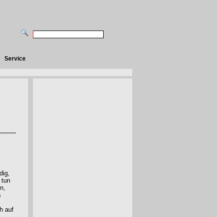
Service
dig,
 tun
n,
s
h auf