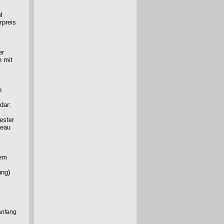
l
rpreis
er
n mit
n
dar:
ester
veau
ßem
ung)
anfang