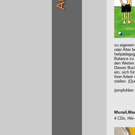
zu eigenem 
oder Alter 
heilpädagog
Balance zu 
den Werten
Dieses Buch 
ein, sich fü
ihrer Arbei
stellen. (Qu
(empfohlen 
Murail,Mar
4 CDs, Hör