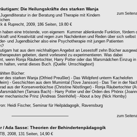
räutigam: Die Heilungskräfte des starken Wanja
zum Seiten
 Jugendliteratur in der Beratung und Therapie mit Kindern
lichen
 & Ruprecht, 2009, 186 Seiten, 19.80 €
 haben eine tröstende, von eigenem Kummer ablenkende Funktion, fördern 
skraft und Kreativität und regen zum Nachdenken und Reden über sich selbst 
er- und Jugendbücher also eine Psychotherapie mit jungen Patienten
n?
utigam hat aus dem reichhaltigen Angebot an Lesestoff zehn Bücher ausgewä
herapeuten gebeten, damit vorlesend zu experimentieren. Was dabei
, wenn Ronja Räubertochter, Harry Potter oder das Marsmädchen Einzug in
m halten, verrat dieses Buch. (Quelle: Umschlagtext)
ählten Bücher:
er des starken Wanja (Otfried Preußler) - Das Wildpferd unterm Kachelofen
Heim) - Geschichten aus dem Mumimtal (Tove Jansson) - Das Tier in der Nach
nrad aus der Konservenbüchse (Christine Nöstlinger) - Ronja Räubertochter (As
 Marsmädchen (Tamara Bach) - Harry Potter und der Orden des Phönix (Joann
Der mechanische Prinz (Andreas Steinhöfel) - About a boy (Nick Hornby)
on: Heidi Fischer, Seminar für Heilpädagogik, Ravensburg
zum Seiten
r / Ada Sasse: Theorien der Behindertenpädagogik
TB, 2008, 131 Seiten, 14,90 €