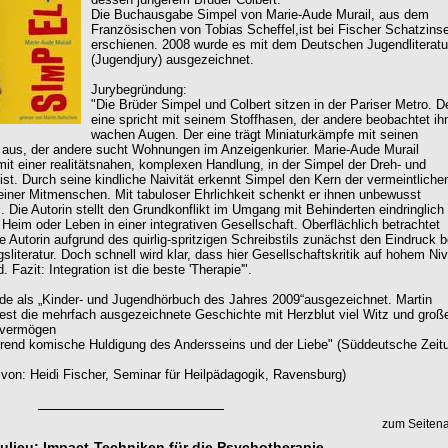
Die Buchausgabe Simpel von Marie-Aude Murail, aus dem
Französischen von Tobias Scheffel,ist bei Fischer Schatzinse
erschienen. 2008 wurde es mit dem Deutschen Jugendliteratu
(Jugendjury) ausgezeichnet.
Jurybegründung:
"Die Brüder Simpel und Colbert sitzen in der Pariser Metro. D
eine spricht mit seinem Stoffhasen, der andere beobachtet ih
wachen Augen. Der eine trägt Miniaturkämpfe mit seinen
 aus, der andere sucht Wohnungen im Anzeigenkurier. Marie-Aude Murail
mit einer realitätsnahen, komplexen Handlung, in der Simpel der Dreh- und
ist. Durch seine kindliche Naivität erkennt Simpel den Kern der vermeintliche
iner Mitmenschen. Mit tabuloser Ehrlichkeit schenkt er ihnen unbewusst
. Die Autorin stellt den Grundkonflikt im Umgang mit Behinderten eindringlich 
 Heim oder Leben in einer integrativen Gesellschaft. Oberflächlich betrachtet
ie Autorin aufgrund des quirlig-spritzigen Schreibstils zunächst den Eindruck b
sliteratur. Doch schnell wird klar, dass hier Gesellschaftskritik auf hohem Ni
. Fazit: Integration ist die beste 'Therapie'".
e als „Kinder- und Jugendhörbuch des Jahres 2009“ausgezeichnet. Martin
liest die mehrfach ausgezeichnete Geschichte mit Herzblut viel Witz und gro
svermögen
rrend komische Huldigung des Andersseins und der Liebe" (Süddeutsche Zeit
von: Heidi Fischer, Seminar für Heilpädagogik, Ravensburg)
zum Seiten
ulieu: Impact-Techniken für die Psychotherapie