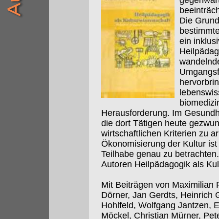
gegenwärt
beeinträc
Die Grund
bestimmte
ein inklus
Heilpädago
wandelnde 
Umgangsf
hervorbrin
lebenswis
biomedizi
Herausforderung. Im Gesundhe
die dort Tätigen heute gezwung
wirtschaftlichen Kriterien zu 
Ökonomisierung der Kultur ist
Teilhabe genau zu betrachten.
Autoren Heilpädagogik als Kult
Mit Beiträgen von Maximilian
Dörner, Jan Gerdts, Heinrich 
Hohlfeld, Wolfgang Jantzen, E
Möckel, Christian Mürner, Pe