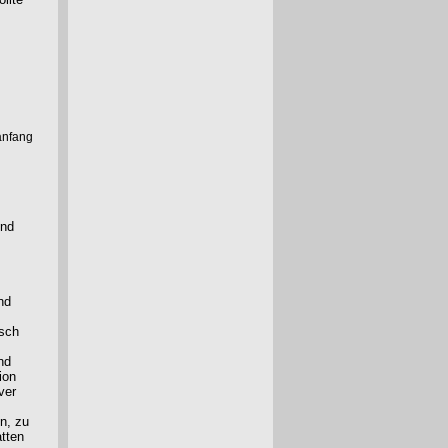
anfang
end
nd
isch
nd
ion
ver
n, zu
tten