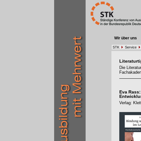
Wir über uns
STK
Service
Literaturt
Die Literat
Fachakadem
Eva Rass:
Entwickl
Verlag: Kle