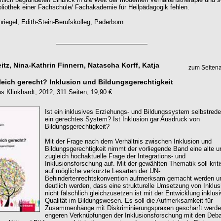
ibliothek einer Fachschule/ Fachakademie für Heilpädagogik fehlen.
riegel, Edith-Stein-Berufskolleg, Paderborn
tz, Nina-Kathrin Finnern, Natascha Korff, Katja
zum Seiten
gleich gerecht? Inklusion und Bildungsgerechtigkeit
us Klinkhardt, 2012, 311 Seiten, 19,90 €
Ist ein inklusives Erziehungs- und Bildungssystem selbstred
ein gerechtes System? Ist Inklusion gar Ausdruck von
Bildungsgerechtigkeit?
Mit der Frage nach dem Verhältnis zwischen Inklusion und
Bildungsgerechtigkeit nimmt der vorliegende Band eine alte u
zugleich hochaktuelle Frage der Integrations- und
Inklusionsforschung auf. Mit der gewählten Thematik soll krit
auf mögliche verkürzte Lesarten der UN-
Behindertenrechtskonvention aufmerksam gemacht werden u
deutlich werden, dass eine strukturelle Umsetzung von Inklus
nicht fälschlich gleichzusetzen ist mit der Entwicklung inklusi
Qualität im Bildungswesen. Es soll die Aufmerksamkeit für
Zusammenhänge mit Diskriminierungspraxen geschärft werde
engeren Verknüpfungen der Inklusionsforschung mit den Deba