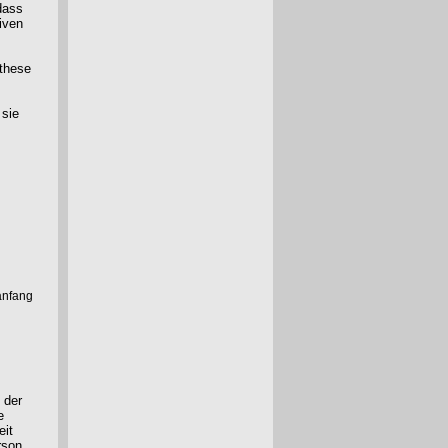
dass
iven
nthese
 sie
anfang
 der
e
eit
rson.