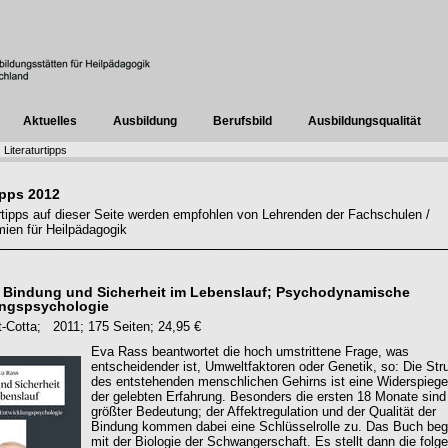
Aktuelles
Ausbildung
Berufsbild
Ausbildungsqualität
Literaturtipps
ipps 2012
urtipps auf dieser Seite werden empfohlen von Lehrenden der Fachschulen /
ien für Heilpädagogik
 Bindung und Sicherheit im Lebenslauf; Psychodynamische
ungspsychologie
tt-Cotta; 2011; 175 Seiten; 24,95 €
Eva Rass beantwortet die hoch umstrittene Frage, was
entscheidender ist, Umweltfaktoren oder Genetik, so: Die Str
des entstehenden menschlichen Gehirns ist eine Widerspiege
der gelebten Erfahrung. Besonders die ersten 18 Monate sind
größter Bedeutung; der Affektregulation und der Qualität der
Bindung kommen dabei eine Schlüsselrolle zu. Das Buch beg
mit der Biologie der Schwangerschaft. Es stellt dann die folg