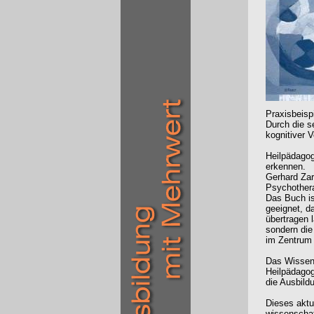
Praxisbeisp
Durch die s
kognitiver V
Heilpädagog
erkennen.
Gerhard Zarb
Psychother
Das Buch is
geeignet, d
übertragen 
sondern di
im Zentrum 
Das Wissen
Heilpädagog
die Ausbild
Dieses aktu
wissenschaf