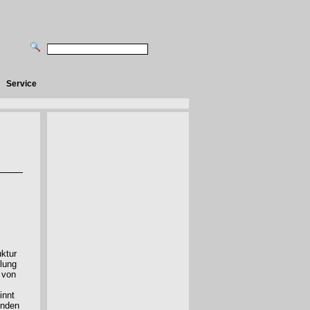
Service
uktur
lung
 von
innt
enden