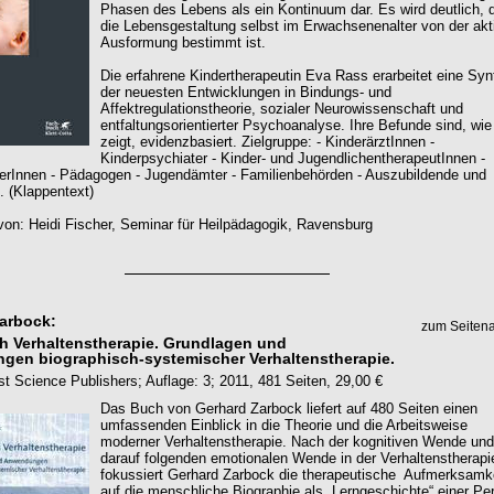
Phasen des Lebens als ein Kontinuum dar. Es wird deutlich, 
die Lebensgestaltung selbst im Erwachsenenalter von der akt
Ausformung bestimmt ist.
Die erfahrene Kindertherapeutin Eva Rass erarbeitet eine Sy
der neuesten Entwicklungen in Bindungs- und
Affektregulationstheorie, sozialer Neurowissenschaft und
entfaltungsorientierter Psychoanalyse. Ihre Befunde sind, wie
zeigt, evidenzbasiert. Zielgruppe: - KinderärztInnen -
Kinderpsychiater - Kinder- und JugendlichentherapeutInnen -
terInnen - Pädagogen - Jugendämter - Familienbehörden - Auszubildende und
. (Klappentext)
on: Heidi Fischer, Seminar für Heilpädagogik, Ravensburg
arbock:
zum Seiten
h Verhaltenstherapie. Grundlagen und
en biographisch-systemischer Verhaltenstherapie.
st Science Publishers; Auflage: 3; 2011, 481 Seiten, 29,00 €
Das Buch von Gerhard Zarbock liefert auf 480 Seiten einen
umfassenden Einblick in die Theorie und die Arbeitsweise
moderner Verhaltenstherapie. Nach der kognitiven Wende und
darauf folgenden emotionalen Wende in der Verhaltenstherapi
fokussiert Gerhard Zarbock die therapeutische Aufmerksamk
auf die menschliche Biographie als „Lerngeschichte“ einer Pe