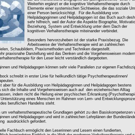
Weiterhin ergänzt er die kognitive Verhaltenstherapie durch
Elemente einer systemischen Sichtweise, die das soziale Um
einer Person berücksichtigt. Für die Ausbildung von
Heilpädagoginnen und Heilpädagogen ist das Buch auch desh
sehr hilfreich, weil der Autor die Aspekte Biographie, Motivati
Beziehung, System und Entwicklung unter dem Dach der
kognitiven Verhaltenstherapie miteinander verbindet.
Besonders hervorzuheben ist der starke Praxisbezug. Die
Arbeitsweise der Verhaltenstherapie wird an zahlreichen
ielen, Schaubildern, Praxismethoden und Techniken dargestellt.
ehr praxisnahe Darstellung wird das Denken und die Vorgehensweisen modern
erhaltenstherapie für den Leser leicht verständlich dargeboten.
innen und Heilpädagogen können sehr viele Parallelen zur eigenen Fachdiszip
ock schreibt in erster Linie für heilkundlich tätige Psychotherapeutinnen/
apeuten.
t aber für die Ausbildung von Heilpädagoginnen und Heilpädagogen bestens
a sich die Inhalte und Vorgehensweisen auch auf den erzieherischen Alltag
lassen, indem nicht die Heilung einer psychischen Erkrankung (Psychotherapi
e Unterstützung eines Menschen im Rahmen von Lern- und Entwicklungsproz
des beruflichen Handelns steht.
 um verhaltenstherapeutische Grundlagen gehört zu den Basiskompetenzen 
innen und Heilpädagogen und wird in zahlreichen Lehrplänen der Bundeslände
ung ausdrücklich gefordert.
elle Fachbuch ermöglicht den Leserinnen und Lesern einen fundierten,
tlich begründeten Einblick in die Welt der modernen Verhaltenstherapie und so