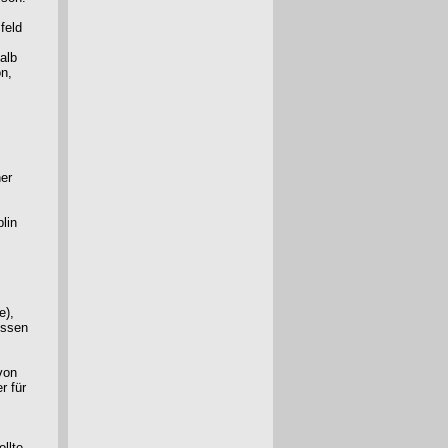
feld
alb
on,
er
lin
e),
essen
von
r für
llte