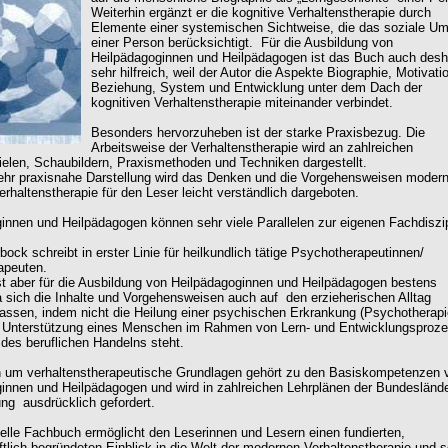
Weiterhin ergänzt er die kognitive Verhaltenstherapie durch
Elemente einer systemischen Sichtweise, die das soziale Um
einer Person berücksichtigt. Für die Ausbildung von
Heilpädagoginnen und Heilpädagogen ist das Buch auch desh
sehr hilfreich, weil der Autor die Aspekte Biographie, Motivati
Beziehung, System und Entwicklung unter dem Dach der
kognitiven Verhaltenstherapie miteinander verbindet.
Besonders hervorzuheben ist der starke Praxisbezug. Die
Arbeitsweise der Verhaltenstherapie wird an zahlreichen
ielen, Schaubildern, Praxismethoden und Techniken dargestellt.
ehr praxisnahe Darstellung wird das Denken und die Vorgehensweisen modern
erhaltenstherapie für den Leser leicht verständlich dargeboten.
innen und Heilpädagogen können sehr viele Parallelen zur eigenen Fachdiszip
ock schreibt in erster Linie für heilkundlich tätige Psychotherapeutinnen/
apeuten.
t aber für die Ausbildung von Heilpädagoginnen und Heilpädagogen bestens
a sich die Inhalte und Vorgehensweisen auch auf den erzieherischen Alltag
lassen, indem nicht die Heilung einer psychischen Erkrankung (Psychotherapi
e Unterstützung eines Menschen im Rahmen von Lern- und Entwicklungsproz
des beruflichen Handelns steht.
 um verhaltenstherapeutische Grundlagen gehört zu den Basiskompetenzen 
innen und Heilpädagogen und wird in zahlreichen Lehrplänen der Bundeslände
ung ausdrücklich gefordert.
elle Fachbuch ermöglicht den Leserinnen und Lesern einen fundierten,
tlich begründeten Einblick in die Welt der modernen Verhaltenstherapie und so