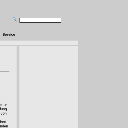
Service
uktur
lung
 von
innt
enden