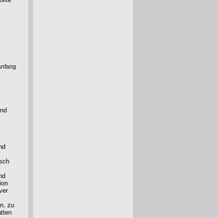
anfang
end
nd
isch
nd
ion
ver
n, zu
tten