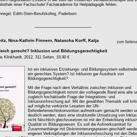
ibliothek einer Fachschule/ Fachakademie für Heilpädagogik fehlen.
riegel, Edith-Stein-Berufskolleg, Paderborn
tz, Nina-Kathrin Finnern, Natascha Korff, Katja
zum Seiten
gleich gerecht? Inklusion und Bildungsgerechtigkeit
us Klinkhardt, 2012, 311 Seiten, 19,90 €
Ist ein inklusives Erziehungs- und Bildungssystem selbstred
ein gerechtes System? Ist Inklusion gar Ausdruck von
Bildungsgerechtigkeit?
Mit der Frage nach dem Verhältnis zwischen Inklusion und
Bildungsgerechtigkeit nimmt der vorliegende Band eine alte u
zugleich hochaktuelle Frage der Integrations- und
Inklusionsforschung auf. Mit der gewählten Thematik soll krit
auf mögliche verkürzte Lesarten der UN-
Behindertenrechtskonvention aufmerksam gemacht werden u
deutlich werden, dass eine strukturelle Umsetzung von Inklus
nicht fälschlich gleichzusetzen ist mit der Entwicklung inklusi
Qualität im Bildungswesen. Es soll die Aufmerksamkeit für
Zusammenhänge mit Diskriminierungspraxen geschärft werde
engeren Verknüpfungen der Inklusionsforschung mit den Deba