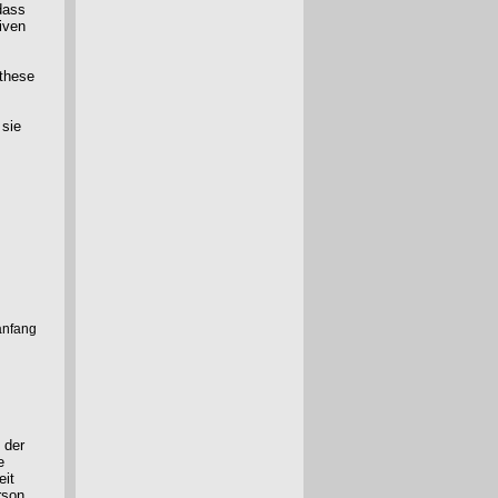
dass
iven
nthese
 sie
anfang
 der
e
eit
rson.