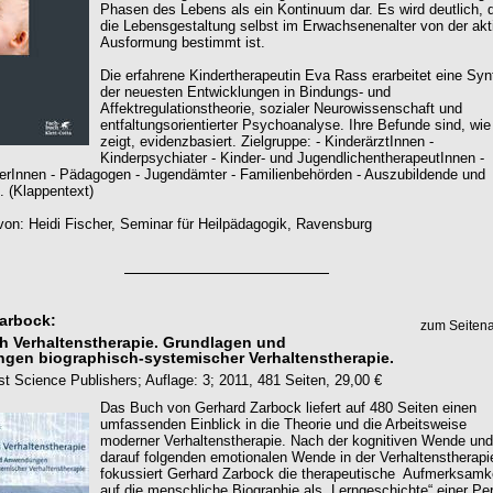
Phasen des Lebens als ein Kontinuum dar. Es wird deutlich, 
die Lebensgestaltung selbst im Erwachsenenalter von der akt
Ausformung bestimmt ist.
Die erfahrene Kindertherapeutin Eva Rass erarbeitet eine Sy
der neuesten Entwicklungen in Bindungs- und
Affektregulationstheorie, sozialer Neurowissenschaft und
entfaltungsorientierter Psychoanalyse. Ihre Befunde sind, wie
zeigt, evidenzbasiert. Zielgruppe: - KinderärztInnen -
Kinderpsychiater - Kinder- und JugendlichentherapeutInnen -
terInnen - Pädagogen - Jugendämter - Familienbehörden - Auszubildende und
. (Klappentext)
on: Heidi Fischer, Seminar für Heilpädagogik, Ravensburg
arbock:
zum Seiten
h Verhaltenstherapie. Grundlagen und
en biographisch-systemischer Verhaltenstherapie.
st Science Publishers; Auflage: 3; 2011, 481 Seiten, 29,00 €
Das Buch von Gerhard Zarbock liefert auf 480 Seiten einen
umfassenden Einblick in die Theorie und die Arbeitsweise
moderner Verhaltenstherapie. Nach der kognitiven Wende und
darauf folgenden emotionalen Wende in der Verhaltenstherapi
fokussiert Gerhard Zarbock die therapeutische Aufmerksamk
auf die menschliche Biographie als „Lerngeschichte“ einer Pe