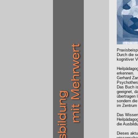
Praxisbeisp
Durch die s
kognitiver V
Heilpädagog
erkennen.
Gerhard Zarb
Psychother
Das Buch is
geeignet, d
übertragen 
sondern di
im Zentrum 
Das Wissen
Heilpädagog
die Ausbild
Dieses aktu
wissenschaf