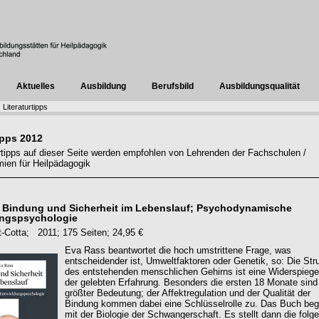
Aktuelles
Ausbildung
Berufsbild
Ausbildungsqualität
Literaturtipps
ipps 2012
urtipps auf dieser Seite werden empfohlen von Lehrenden der Fachschulen /
ien für Heilpädagogik
 Bindung und Sicherheit im Lebenslauf; Psychodynamische
ungspsychologie
tt-Cotta; 2011; 175 Seiten; 24,95 €
Eva Rass beantwortet die hoch umstrittene Frage, was
entscheidender ist, Umweltfaktoren oder Genetik, so: Die Str
des entstehenden menschlichen Gehirns ist eine Widerspiege
der gelebten Erfahrung. Besonders die ersten 18 Monate sind
größter Bedeutung; der Affektregulation und der Qualität der
Bindung kommen dabei eine Schlüsselrolle zu. Das Buch beg
mit der Biologie der Schwangerschaft. Es stellt dann die folg