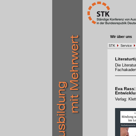
Wir über uns
STK
Service
Literaturt
Die Literat
Fachakadem
Eva Rass:
Entwickl
Verlag: Kle