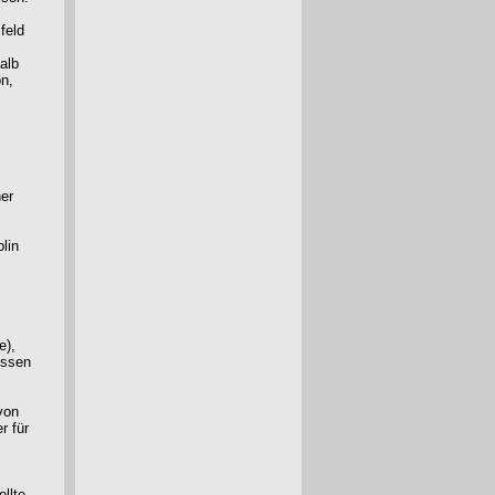
feld
alb
on,
er
lin
e),
essen
von
r für
llte