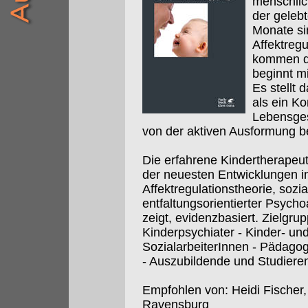
menschlic
der geleb
Monate si
Affektregu
kommen da
beginnt m
Es stellt
als ein Ko
Lebensges
von der aktiven Ausformung be
Die erfahrene Kindertherapeut
der neuesten Entwicklungen i
Affektregulationstheorie, soz
entfaltungsorientierter Psycho
zeigt, evidenzbasiert. Zielgrup
Kinderpsychiater - Kinder- un
SozialarbeiterInnen - Pädago
- Auszubildende und Studieren
Empfohlen von: Heidi Fischer,
Ravensburg