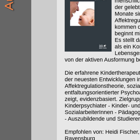
menschlic
der geleb
Monate si
Affektregu
kommen da
beginnt m
Es stellt
als ein Ko
Lebensges
von der aktiven Ausformung be
Die erfahrene Kindertherapeut
der neuesten Entwicklungen i
Affektregulationstheorie, soz
entfaltungsorientierter Psycho
zeigt, evidenzbasiert. Zielgrup
Kinderpsychiater - Kinder- un
SozialarbeiterInnen - Pädago
- Auszubildende und Studieren
Empfohlen von: Heidi Fischer,
Ravensburg