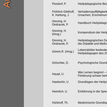
Flosdorf, P.
Heilpädagogische Bez
Fröhlich-Gildhoff,
Verhaltensauffälligkei
K. Hartung, J.
Ursachen, Erscheinun
Greving, H.
Handbuch Heilpädago
Ondracek, P.
Greving, H.
Kompendium der Heil
(Hrsg.)
Greving, H.
Heilpädagogisches De
Ondracek, P.
die Didaktik und Meth
Lebensbilder bedeute
Grimm.R. (Hrsg.)
Heilpädagogen des 20
Gröschke, D.
Psychologische Grund
Wie Lernen beginnt –
Haupt, U.
Förderung schwer beh
Haeberlin, U.
Grundlagen der Heilp
Heimlich, U.
Einführung in die Spi
Hülshoff, Th.
Medizinische Grundla