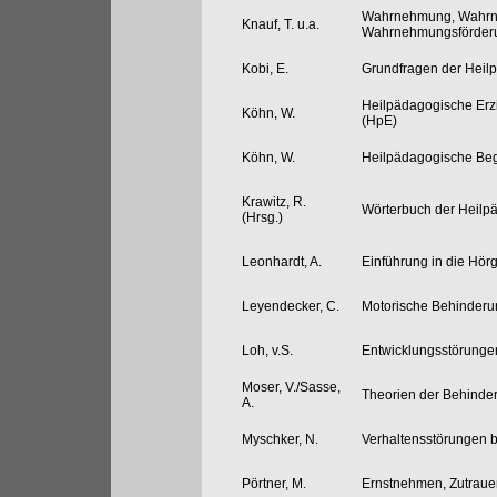
Wahrnehmung, Wahrn
Knauf, T. u.a.
Wahrnehmungsförderu
Kobi, E.
Grundfragen der Heil
Heilpädagogische Erz
Köhn, W.
(HpE)
Köhn, W.
Heilpädagogische Begl
Krawitz, R.
Wörterbuch der Heilp
(Hrsg.)
Leonhardt, A.
Einführung in die Hö
Leyendecker, C.
Motorische Behinder
Loh, v.S.
Entwicklungsstörunge
Moser, V./Sasse,
Theorien der Behinde
A.
Myschker, N.
Verhaltensstörungen 
Pörtner, M.
Ernstnehmen, Zutraue