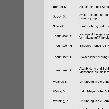
Renner, M.
Spieltheorie und Spiel
System Heilpädagogik 
Speck, O.
Grundlegung
Speck,O.
Hirnforschung und Er
Pädagogik bei geisti
Theunissen, G.
Verhaltensauffälligkei
Theunissen, G.
Empowerment und Ink
Theunissen, G.
Erwachsenenbildung 
Altenbildung und Behin
Theunissen, G.
Menschen, die als lern
Walthes, R.
Einführung in die Bl
Weiss, G.
Heilpädagogische Spi
Werning, R.
Einführung in die Le