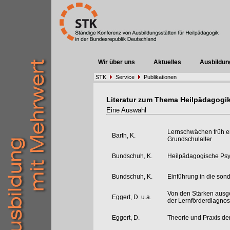
Wir über uns
Aktuelles
Ausbildun
STK
Service
Publikationen
Literatur zum Thema Heilpädagogi
Eine Auswahl
Lernschwächen früh e
Barth, K.
Grundschulalter
Bundschuh, K.
Heilpädagogische Psy
Bundschuh, K.
Einführung in die son
Von den Stärken ausge
Eggert, D. u.a.
der Lernförderdiagnos
Eggert, D.
Theorie und Praxis d