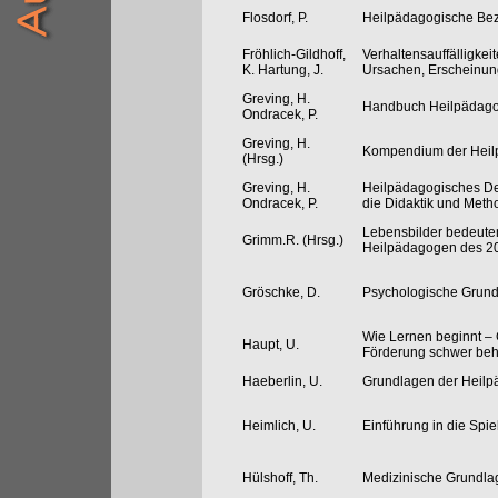
Flosdorf, P.
Heilpädagogische Bez
Fröhlich-Gildhoff,
Verhaltensauffälligkei
K. Hartung, J.
Ursachen, Erscheinun
Greving, H.
Handbuch Heilpädago
Ondracek, P.
Greving, H.
Kompendium der Heil
(Hrsg.)
Greving, H.
Heilpädagogisches De
Ondracek, P.
die Didaktik und Meth
Lebensbilder bedeute
Grimm.R. (Hrsg.)
Heilpädagogen des 20
Gröschke, D.
Psychologische Grund
Wie Lernen beginnt –
Haupt, U.
Förderung schwer beh
Haeberlin, U.
Grundlagen der Heilp
Heimlich, U.
Einführung in die Spi
Hülshoff, Th.
Medizinische Grundla