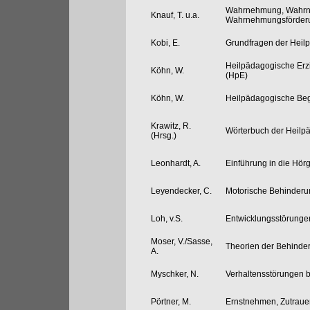
Wahrnehmung, Wahrn
Knauf, T. u.a.
Wahrnehmungsförderu
Kobi, E.
Grundfragen der Heil
Heilpädagogische Erz
Köhn, W.
(HpE)
Köhn, W.
Heilpädagogische Begl
Krawitz, R.
Wörterbuch der Heilp
(Hrsg.)
Leonhardt, A.
Einführung in die Hö
Leyendecker, C.
Motorische Behinder
Loh, v.S.
Entwicklungsstörunge
Moser, V./Sasse,
Theorien der Behinde
A.
Myschker, N.
Verhaltensstörungen 
Pörtner, M.
Ernstnehmen, Zutraue