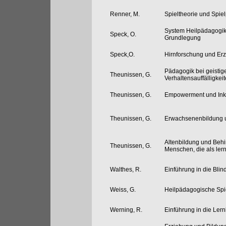
Renner, M.
Spieltheorie und Spiel
System Heilpädagogik 
Speck, O.
Grundlegung
Speck,O.
Hirnforschung und Er
Pädagogik bei geisti
Theunissen, G.
Verhaltensauffälligkei
Theunissen, G.
Empowerment und Ink
Theunissen, G.
Erwachsenenbildung 
Altenbildung und Behin
Theunissen, G.
Menschen, die als lern
Walthes, R.
Einführung in die Bl
Weiss, G.
Heilpädagogische Spi
Werning, R.
Einführung in die Le