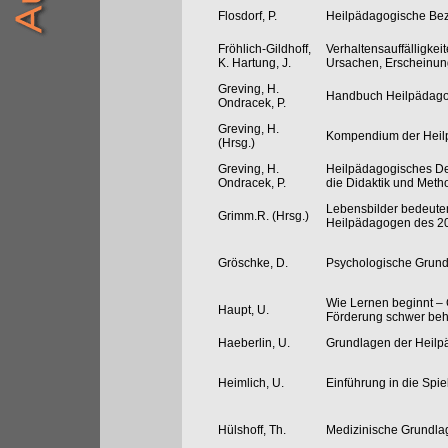
Flosdorf, P.
Heilpädagogische Bez
Fröhlich-Gildhoff,
Verhaltensauffälligkei
K. Hartung, J.
Ursachen, Erscheinun
Greving, H.
Handbuch Heilpädago
Ondracek, P.
Greving, H.
Kompendium der Heil
(Hrsg.)
Greving, H.
Heilpädagogisches De
Ondracek, P.
die Didaktik und Meth
Lebensbilder bedeute
Grimm.R. (Hrsg.)
Heilpädagogen des 20
Gröschke, D.
Psychologische Grund
Wie Lernen beginnt –
Haupt, U.
Förderung schwer beh
Haeberlin, U.
Grundlagen der Heilp
Heimlich, U.
Einführung in die Spi
Hülshoff, Th.
Medizinische Grundla