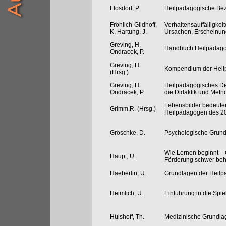
Flosdorf, P.
Heilpädagogische Bez
Fröhlich-Gildhoff,
Verhaltensauffälligkei
K. Hartung, J.
Ursachen, Erscheinun
Greving, H.
Handbuch Heilpädago
Ondracek, P.
Greving, H.
Kompendium der Heil
(Hrsg.)
Greving, H.
Heilpädagogisches De
Ondracek, P.
die Didaktik und Meth
Lebensbilder bedeute
Grimm.R. (Hrsg.)
Heilpädagogen des 20
Gröschke, D.
Psychologische Grund
Wie Lernen beginnt –
Haupt, U.
Förderung schwer beh
Haeberlin, U.
Grundlagen der Heilp
Heimlich, U.
Einführung in die Spi
Hülshoff, Th.
Medizinische Grundla