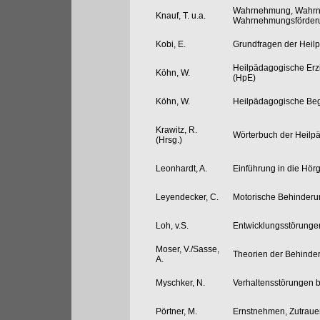
Wahrnehmung, Wahrn
Knauf, T. u.a.
Wahrnehmungsförderu
Kobi, E.
Grundfragen der Heil
Heilpädagogische Erz
Köhn, W.
(HpE)
Köhn, W.
Heilpädagogische Begl
Krawitz, R.
Wörterbuch der Heilp
(Hrsg.)
Leonhardt, A.
Einführung in die Hö
Leyendecker, C.
Motorische Behinder
Loh, v.S.
Entwicklungsstörunge
Moser, V./Sasse,
Theorien der Behinde
A.
Myschker, N.
Verhaltensstörungen 
Pörtner, M.
Ernstnehmen, Zutraue