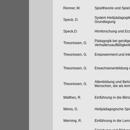
Renner, M.
Spieltheorie und Spiel
System Heilpädagogik 
Speck, O.
Grundlegung
Speck,O.
Hirnforschung und Er
Pädagogik bei geisti
Theunissen, G.
Verhaltensauffälligkei
Theunissen, G.
Empowerment und Ink
Theunissen, G.
Erwachsenenbildung 
Altenbildung und Behin
Theunissen, G.
Menschen, die als lern
Walthes, R.
Einführung in die Bl
Weiss, G.
Heilpädagogische Spi
Werning, R.
Einführung in die Le