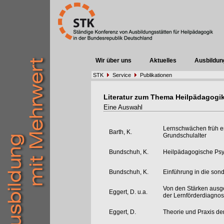
Wir über uns
Aktuelles
Ausbildun
STK
Service
Publikationen
Literatur zum Thema Heilpädagogi
Eine Auswahl
Lernschwächen früh e
Barth, K.
Grundschulalter
Bundschuh, K.
Heilpädagogische Psy
Bundschuh, K.
Einführung in die son
Von den Stärken ausge
Eggert, D. u.a.
der Lernförderdiagnos
Eggert, D.
Theorie und Praxis d