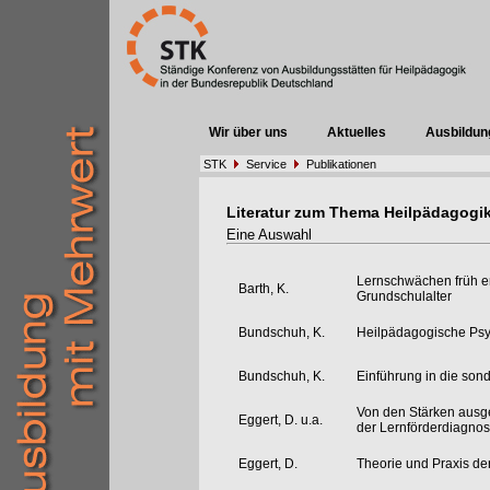
Wir über uns
Aktuelles
Ausbildun
STK
Service
Publikationen
Literatur zum Thema Heilpädagogi
Eine Auswahl
Lernschwächen früh e
Barth, K.
Grundschulalter
Bundschuh, K.
Heilpädagogische Psy
Bundschuh, K.
Einführung in die son
Von den Stärken ausge
Eggert, D. u.a.
der Lernförderdiagnos
Eggert, D.
Theorie und Praxis d