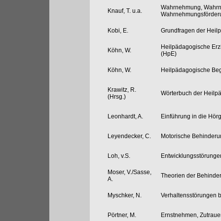
Wahrnehmung, Wahrn
Knauf, T. u.a.
Wahrnehmungsförderu
Kobi, E.
Grundfragen der Heil
Heilpädagogische Erz
Köhn, W.
(HpE)
Köhn, W.
Heilpädagogische Begl
Krawitz, R.
Wörterbuch der Heilp
(Hrsg.)
Leonhardt, A.
Einführung in die Hö
Leyendecker, C.
Motorische Behinder
Loh, v.S.
Entwicklungsstörunge
Moser, V./Sasse,
Theorien der Behinde
A.
Myschker, N.
Verhaltensstörungen 
Pörtner, M.
Ernstnehmen, Zutraue