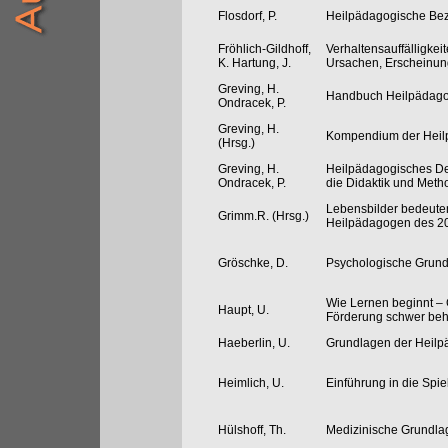
Flosdorf, P.
Heilpädagogische Bez
Fröhlich-Gildhoff,
Verhaltensauffälligkei
K. Hartung, J.
Ursachen, Erscheinun
Greving, H.
Handbuch Heilpädago
Ondracek, P.
Greving, H.
Kompendium der Heil
(Hrsg.)
Greving, H.
Heilpädagogisches De
Ondracek, P.
die Didaktik und Meth
Lebensbilder bedeute
Grimm.R. (Hrsg.)
Heilpädagogen des 20
Gröschke, D.
Psychologische Grund
Wie Lernen beginnt –
Haupt, U.
Förderung schwer beh
Haeberlin, U.
Grundlagen der Heilp
Heimlich, U.
Einführung in die Spi
Hülshoff, Th.
Medizinische Grundla