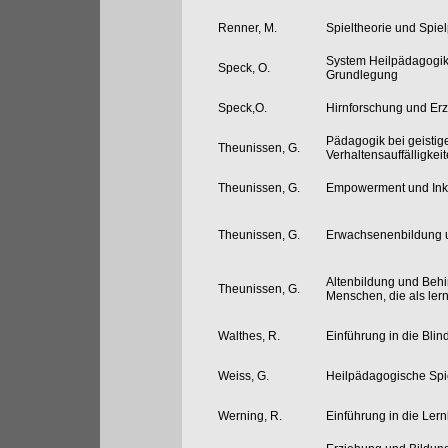
Renner, M.
Spieltheorie und Spiel
System Heilpädagogik 
Speck, O.
Grundlegung
Speck,O.
Hirnforschung und Er
Pädagogik bei geisti
Theunissen, G.
Verhaltensauffälligkei
Theunissen, G.
Empowerment und Ink
Theunissen, G.
Erwachsenenbildung 
Altenbildung und Behin
Theunissen, G.
Menschen, die als lern
Walthes, R.
Einführung in die Bl
Weiss, G.
Heilpädagogische Spi
Werning, R.
Einführung in die Le