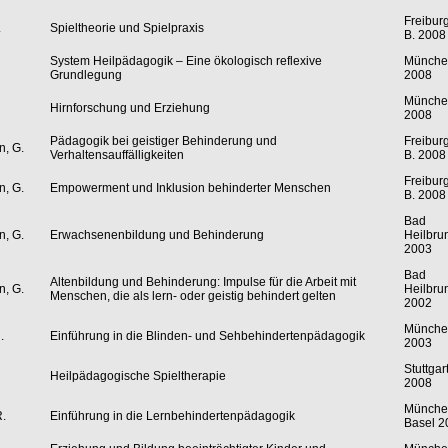
Freiburg
.
Spieltheorie und Spielpraxis
B. 2008
System Heilpädagogik – Eine ökologisch reflexive
Münche
Grundlegung
2008
Münche
Hirnforschung und Erziehung
2008
Pädagogik bei geistiger Behinderung und
Freiburg
n, G.
Verhaltensauffälligkeiten
B. 2008
Freiburg
n, G.
Empowerment und Inklusion behinderter Menschen
B. 2008
Bad
n, G.
Erwachsenenbildung und Behinderung
Heilbru
2003
Bad
Altenbildung und Behinderung: Impulse für die Arbeit mit
n, G.
Heilbru
Menschen, die als lern- oder geistig behindert gelten
2002
Münche
.
Einführung in die Blinden- und Sehbehindertenpädagogik
2003
Stuttgar
Heilpädagogische Spieltherapie
2008
Münche
R.
Einführung in die Lernbehindertenpädagogik
Basel 2