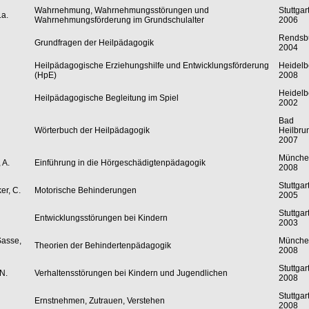
Wahrnehmung, Wahrnehmungsstörungen und
Stuttgar
.a.
Wahrnehmungsförderung im Grundschulalter
2006
Rendsb
Grundfragen der Heilpädagogik
2004
Heilpädagogische Erziehungshilfe und Entwicklungsförderung
Heidelb
(HpE)
2008
Heidelb
Heilpädagogische Begleitung im Spiel
2002
Bad
Wörterbuch der Heilpädagogik
Heilbru
2007
Münche
 A.
Einführung in die Hörgeschädigtenpädagogik
2008
Stuttgar
er, C.
Motorische Behinderungen
2005
Stuttgar
Entwicklungsstörungen bei Kindern
2003
Sasse,
Münche
Theorien der Behindertenpädagogik
2008
Stuttgar
N.
Verhaltensstörungen bei Kindern und Jugendlichen
2008
Stuttgar
Ernstnehmen, Zutrauen, Verstehen
2008