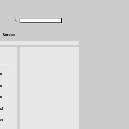
Service
n
n
n
nd
nd