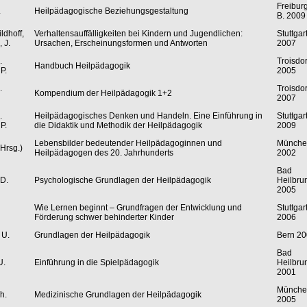
Freiburg
.
Heilpädagogische Beziehungsgestaltung
B. 2009
ldhoff,
Verhaltensauffälligkeiten bei Kindern und Jugendlichen:
Stuttgar
 J.
Ursachen, Erscheinungsformen und Antworten
2007
.
Troisdor
Handbuch Heilpädagogik
P.
2005
.
Troisdor
Kompendium der Heilpädagogik 1+2
2007
.
Heilpädagogisches Denken und Handeln. Eine Einführung in
Stuttgar
P.
die Didaktik und Methodik der Heilpädagogik
2009
Lebensbilder bedeutender Heilpädagoginnen und
Münche
Hrsg.)
Heilpädagogen des 20. Jahrhunderts
2002
Bad
 D.
Psychologische Grundlagen der Heilpädagogik
Heilbru
2005
Wie Lernen beginnt – Grundfragen der Entwicklung und
Stuttgar
Förderung schwer behinderter Kinder
2006
 U.
Grundlagen der Heilpädagogik
Bern 2
Bad
U.
Einführung in die Spielpädagogik
Heilbru
2001
Münche
h.
Medizinische Grundlagen der Heilpädagogik
2005