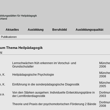
Aktuelles
Ausbildung
Berufsbild
Ausbildungsqualität
Publikationen
 zum Thema Heilpädagogik
hl
Lernschwächen früh erkennen im Vorschul- und
Münche
Grundschulalter
2006
Münche
, K.
Heilpädagogische Psychologie
2008
Münche
, K.
Einführung in die sonderpädagogische Diagnostik
2005
Von den Stärken ausgehen: Individuelle Entwicklungspläne in
Dortmu
u.a.
der Lernförderdiagnostik
2003
Dortmu
Theorie und Praxis der psychomotorischen Förderung 2 Bände
2008