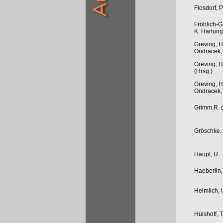
Flosdorf, P
Fröhlich-Gi
K. Hartung,
Greving, H
Ondracek, 
Greving, H
(Hrsg.)
Greving, H
Ondracek, 
Grimm.R. (
Gröschke,
Haupt, U.
Haeberlin,
Heimlich, 
Hülshoff, T