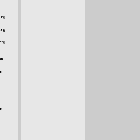
t
urg
erg
erg
nn
n
t
t
n
t
t