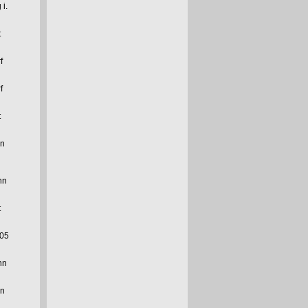
 i.
t
f
f
t
n
nn
t
005
nn
n