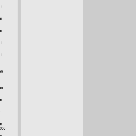
 i.
n
n
 i.
 i.
nn
nn
n
t
n
006