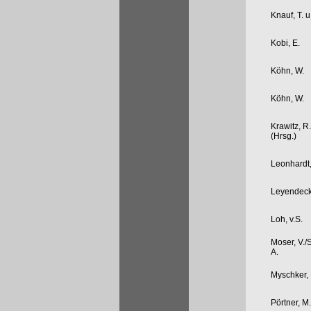
Knauf, T. u
Kobi, E.
Köhn, W.
Köhn, W.
Krawitz, R.
(Hrsg.)
Leonhardt,
Leyendeck
Loh, v.S.
Moser, V./
A.
Myschker, 
Pörtner, M.