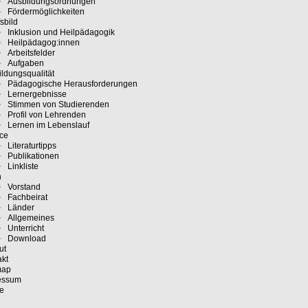
Ausbildungsordnungen
Fördermöglichkeiten
sbild
Inklusion und Heilpädagogik
Heilpädagog:innen
Arbeitsfelder
Aufgaben
ldungsqualität
Pädagogische Herausforderungen
Lernergebnisse
Stimmen von Studierenden
Profil von Lehrenden
Lernen im Lebenslauf
ice
Literaturtipps
Publikationen
Linkliste
n
Vorstand
Fachbeirat
Länder
Allgemeines
Unterricht
Download
ut
akt
map
essum
e