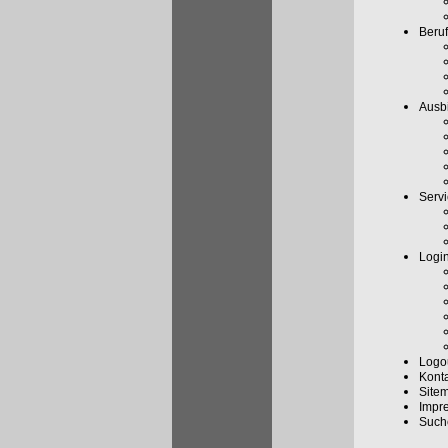
Beruf
Ausbi
Serv
Logi
Logo
Kont
Site
Impr
Such