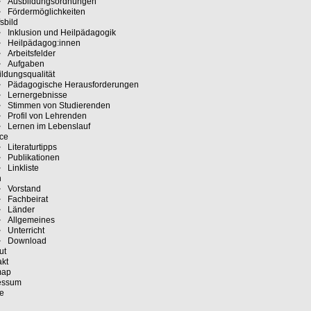
Ausbildungsordnungen
Fördermöglichkeiten
sbild
Inklusion und Heilpädagogik
Heilpädagog:innen
Arbeitsfelder
Aufgaben
ldungsqualität
Pädagogische Herausforderungen
Lernergebnisse
Stimmen von Studierenden
Profil von Lehrenden
Lernen im Lebenslauf
ice
Literaturtipps
Publikationen
Linkliste
n
Vorstand
Fachbeirat
Länder
Allgemeines
Unterricht
Download
ut
akt
map
essum
e