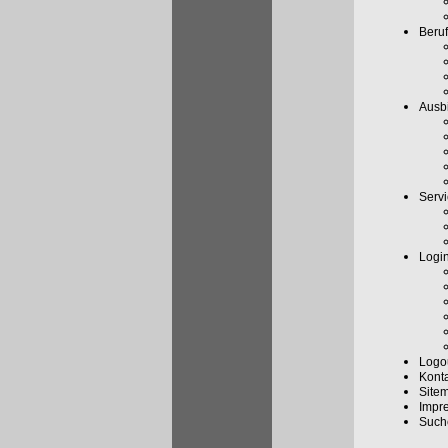
Beruf
Ausbi
Serv
Logi
Logo
Kont
Site
Impr
Such