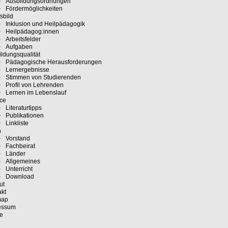
Ausbildungsordnungen
Fördermöglichkeiten
sbild
Inklusion und Heilpädagogik
Heilpädagog:innen
Arbeitsfelder
Aufgaben
ldungsqualität
Pädagogische Herausforderungen
Lernergebnisse
Stimmen von Studierenden
Profil von Lehrenden
Lernen im Lebenslauf
ice
Literaturtipps
Publikationen
Linkliste
n
Vorstand
Fachbeirat
Länder
Allgemeines
Unterricht
Download
ut
akt
map
essum
e