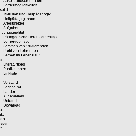
Ausbildungsordnungen
Fördermöglichkeiten
sbild
Inklusion und Heilpädagogik
Heilpädagog:innen
Arbeitsfelder
Aufgaben
ldungsqualität
Pädagogische Herausforderungen
Lernergebnisse
Stimmen von Studierenden
Profil von Lehrenden
Lernen im Lebenslauf
ice
Literaturtipps
Publikationen
Linkliste
n
Vorstand
Fachbeirat
Länder
Allgemeines
Unterricht
Download
ut
akt
map
essum
e