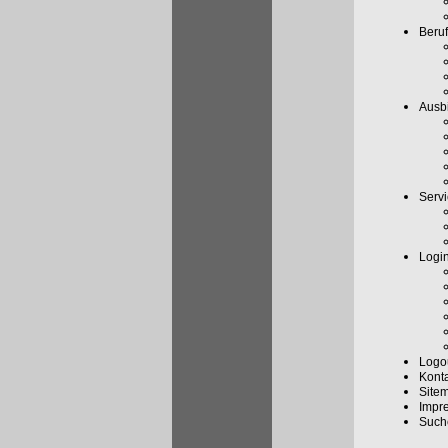
Beruf
Ausbi
Serv
Logi
Logo
Kont
Site
Impr
Such