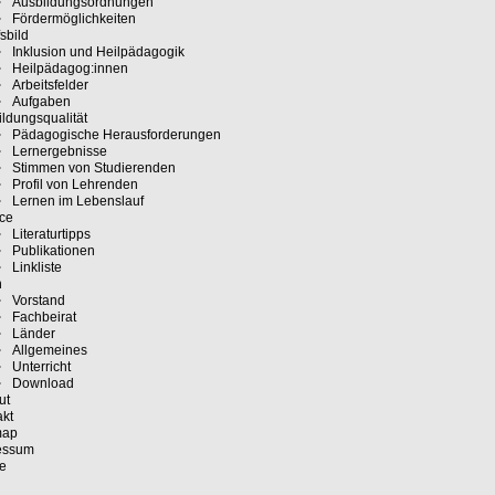
Ausbildungsordnungen
Fördermöglichkeiten
sbild
Inklusion und Heilpädagogik
Heilpädagog:innen
Arbeitsfelder
Aufgaben
ldungsqualität
Pädagogische Herausforderungen
Lernergebnisse
Stimmen von Studierenden
Profil von Lehrenden
Lernen im Lebenslauf
ice
Literaturtipps
Publikationen
Linkliste
n
Vorstand
Fachbeirat
Länder
Allgemeines
Unterricht
Download
ut
akt
map
essum
e