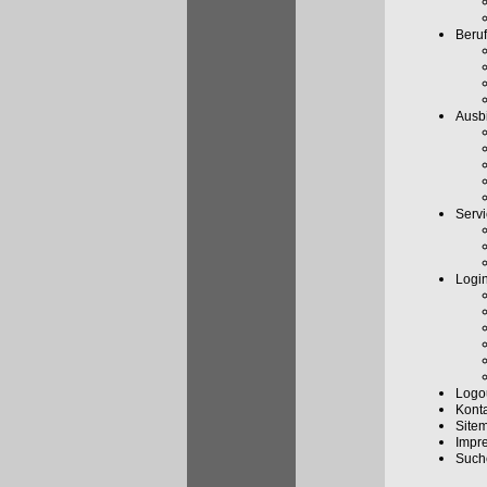
Beruf
Ausbi
Serv
Logi
Logo
Kont
Site
Impr
Such