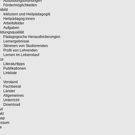
Ausbildungsordnungen
Fördermöglichkeiten
sbild
Inklusion und Heilpädagogik
Heilpädagog:innen
Arbeitsfelder
Aufgaben
ldungsqualität
Pädagogische Herausforderungen
Lernergebnisse
Stimmen von Studierenden
Profil von Lehrenden
Lernen im Lebenslauf
ice
Literaturtipps
Publikationen
Linkliste
n
Vorstand
Fachbeirat
Länder
Allgemeines
Unterricht
Download
ut
akt
map
essum
e