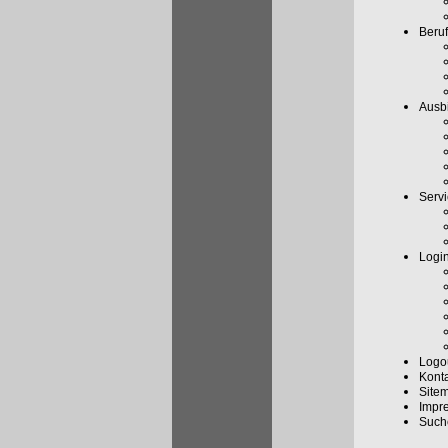
Beruf
Ausbi
Serv
Logi
Logo
Kont
Site
Impr
Such