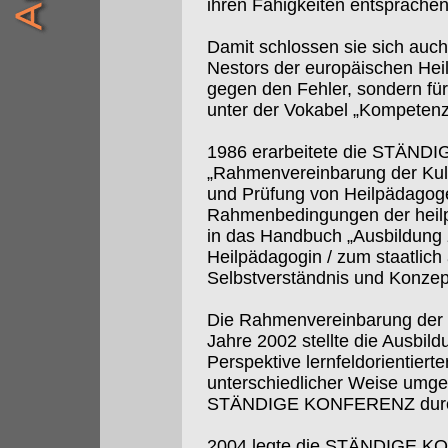
ihren Fähigkeiten entsprächen
Damit schlossen sie sich auch
Nestors der europäischen Heil
gegen den Fehler, sondern für
unter der Vokabel „Kompetenz
1986 erarbeitete die STÄND
„Rahmenvereinbarung der Kult
und Prüfung von Heilpädagoge
Rahmenbedingungen der heilp
in das Handbuch „Ausbildung 
Heilpädagogin / zum staatlic
Selbstverständnis und Konzept
Die Rahmenvereinbarung der 
Jahre 2002 stellte die Ausbil
Perspektive lernfeldorientiert
unterschiedlicher Weise umges
STÄNDIGE KONFERENZ durch ve
2004 legte die STÄNDIGE KO