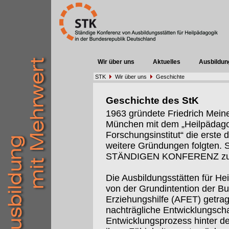
Wir über uns
Aktuelles
Ausbildun
STK
Wir über uns
Geschichte
Geschichte des StK
1963 gründete Friedrich Meine
München mit dem „Heilpädago
Forschungsinstitut“ die erste 
weitere Gründungen folgten. S
STÄNDIGEN KONFERENZ z
Die Ausbildungsstätten für He
von der Grundintention der B
Erziehungshilfe (AFET) getrag
nachträgliche Entwicklungsch
Entwicklungsprozess hinter de