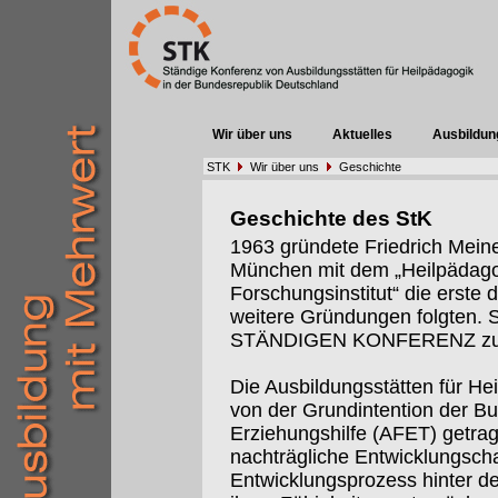
Wir über uns
Aktuelles
Ausbildun
STK
Wir über uns
Geschichte
Geschichte des StK
1963 gründete Friedrich Meine
München mit dem „Heilpädago
Forschungsinstitut“ die erste 
weitere Gründungen folgten. S
STÄNDIGEN KONFERENZ z
Die Ausbildungsstätten für He
von der Grundintention der B
Erziehungshilfe (AFET) getrag
nachträgliche Entwicklungsch
Entwicklungsprozess hinter de