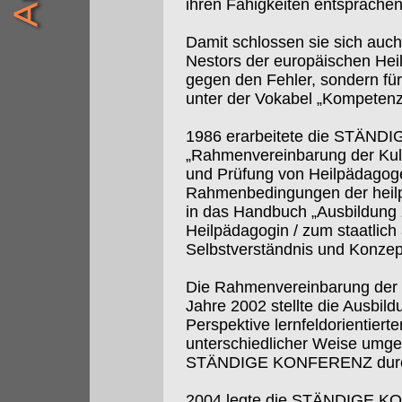
ihren Fähigkeiten entsprächen
Damit schlossen sie sich auch
Nestors der europäischen Heil
gegen den Fehler, sondern für
unter der Vokabel „Kompetenz
1986 erarbeitete die STÄND
„Rahmenvereinbarung der Kult
und Prüfung von Heilpädagoge
Rahmenbedingungen der heilp
in das Handbuch „Ausbildung 
Heilpädagogin / zum staatlic
Selbstverständnis und Konzept
Die Rahmenvereinbarung der 
Jahre 2002 stellte die Ausbil
Perspektive lernfeldorientiert
unterschiedlicher Weise umges
STÄNDIGE KONFERENZ durch ve
2004 legte die STÄNDIGE KO